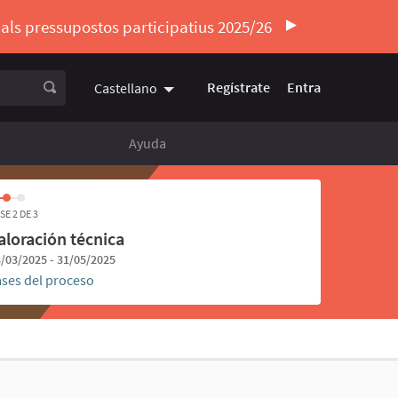
ó als pressupostos participatius 2025/26
Regístrate
Entra
Castellano
Triar la llengua
Elegir el idioma
Ayuda
SE 2 DE 3
aloración técnica
/03/2025 - 31/05/2025
ases del proceso