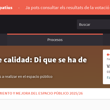
ipatius
-
Ja pots consultar els resultats de la votaci
Buscar
Procesos
 calidad: Di que se ha de
FA
V
03
 a realizar en el espacio público
F
IENTO Y MEJORA DEL ESPACIO PÚBLICO 2025/26