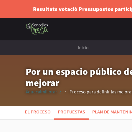
Resultats votació Pressupostos partic
Inicio
Por un espacio público de
mejorar
#quecalmillorar
Proceso para definir las mejoras
(Enlace externo)
EL PROCESO
PROPUESTAS
PLAN DE MANTENIM