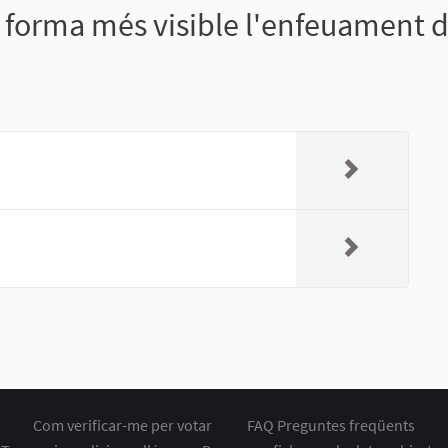
 forma més visible l'enfeuament de
Com verificar-me per votar
FAQ Preguntes freqüents