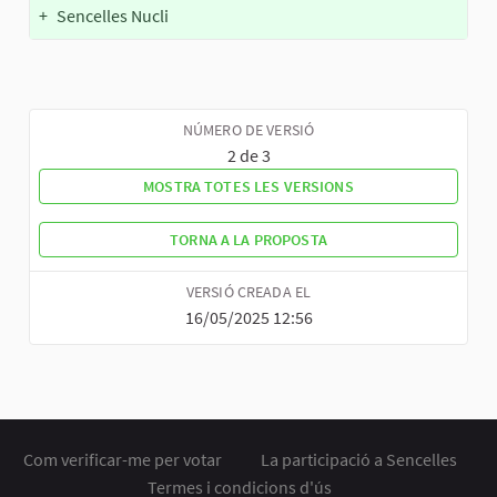
+
Sencelles Nucli
NÚMERO DE VERSIÓ
2 de 3
MOSTRA TOTES LES VERSIONS
TORNA A LA PROPOSTA
VERSIÓ CREADA EL
16/05/2025 12:56
Com verificar-me per votar
La participació a Sencelles
Termes i condicions d'ús