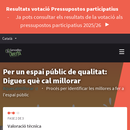
Resultats votació Pressupostos participatius
-
Ja pots consultar els resultats de la votació als
pressupostos participatius 2025/26
Català
Triar la llengua
Elegir el idioma
Per un espai públic de qualitat:
Digues què cal millorar
#quecalmillorar
Procés per identificar les millores a fer a
(Enllaç extern)
l'espai públic
FASE 2 DE 3
Valoració tècnica