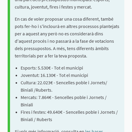
cultura, joventut, fires i festes y mercat.
En cas de voler proposar una cosa diferent, també
pots fer-ho i s'inclourà en altres processos plantejats
per a aquest any però no es considerarà dins
d'aquest procés i no passarà a la fase de votacions
dels pressupostos. A més, tens diferents àmbits
territorials per a fer la teva proposta.
Esports: 5.530€ - Tot el municipi
Joventut: 16.130€ - Tot el municipi
Cultura: 22.023€ - Sencelles poble i Jornets/
Biniali /Ruberts.
Mercats: 7.864€ - Sencelles poble i Jornets /
Biniali
Fires i festes: 49.640€ - Sencelles poble i Jornets /
Biniali / Ruberts
Si vols més informació, consulta en
les bases