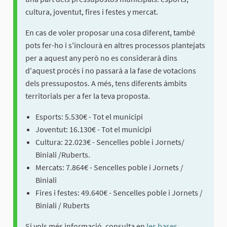
cultura, joventut, fires i festes y mercat.
En cas de voler proposar una cosa diferent, també
pots fer-ho i s'inclourà en altres processos plantejats
per a aquest any però no es considerarà dins
d'aquest procés i no passarà a la fase de votacions
dels pressupostos. A més, tens diferents àmbits
territorials per a fer la teva proposta.
Esports: 5.530€ - Tot el municipi
Joventut: 16.130€ - Tot el municipi
Cultura: 22.023€ - Sencelles poble i Jornets/
Biniali /Ruberts.
Mercats: 7.864€ - Sencelles poble i Jornets /
Biniali
Fires i festes: 49.640€ - Sencelles poble i Jornets /
Biniali / Ruberts
Si vols més informació, consulta en
les bases