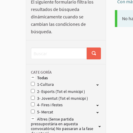
Con más
El siguiente formulario filtra los
resultados de búsqueda
dinámicamente cuando se
No ha
cambian las condiciones de
búsqueda.
CATEGORÍA
Todas
1-Cultura
2- Esports (Tot el municipi )
3- Joventut (Tot el municipi )
4- Fires i festes
5- Mercat
Altres (Sense partida
pressupostària en aquesta
convocatòria) No passaran a la fase