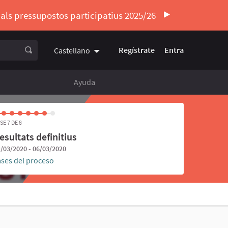
ó als pressupostos participatius 2025/26
Regístrate
Entra
Castellano
Triar la llengua
Elegir el idioma
Ayuda
SE 7 DE 8
esultats definitius
/03/2020 - 06/03/2020
ases del proceso