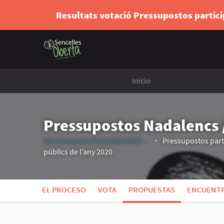
Resultats votació Pressupostos partic
Inicio
Pressupostos Nadalencs /
#pressupostosSencelles2020
Pressupostos parti
(Enlace externo)
públics de l’any 2020
EL PROCESO
VOTA
PROPUESTAS
ENCUENT