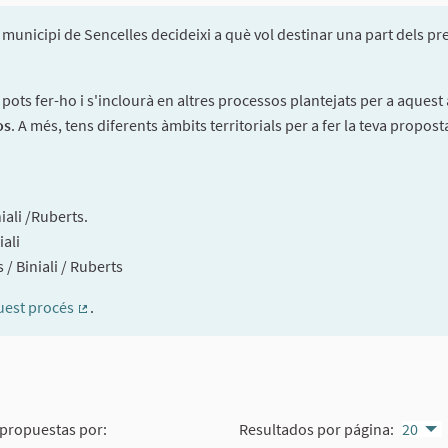
l municipi de Sencelles decideixi a què vol destinar una part dels 
 pots fer-ho i s'inclourà en altres processos plantejats per a aques
os
. A més, tens diferents àmbits territorials per a fer la teva propost
iali /Ruberts.
iali
 / Biniali / Ruberts
uest procés
.
(Enlace externo)
propuestas por:
Resultados por página:
20