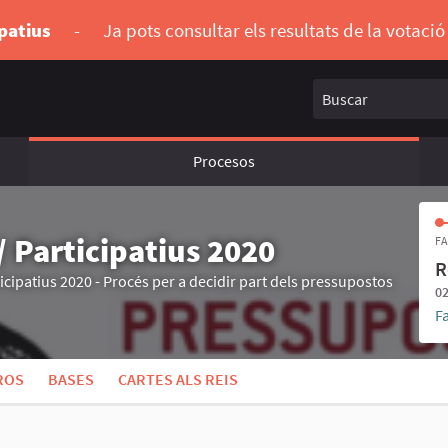
ipatius
-
Ja pots consultar els resultats de la votaci
Buscar
Procesos
 Participatius 2020
FA
R
cipatius 2020 - Procés per a decidir part dels pressupostos
02
F
ROS
BASES
CARTES ALS REIS