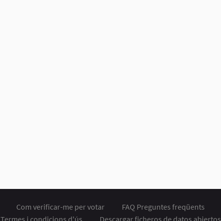
Com verificar-me per votar
FAQ Preguntes freqüents
Termes i condicions d'ús
Descargar ficheros de datos abiertos