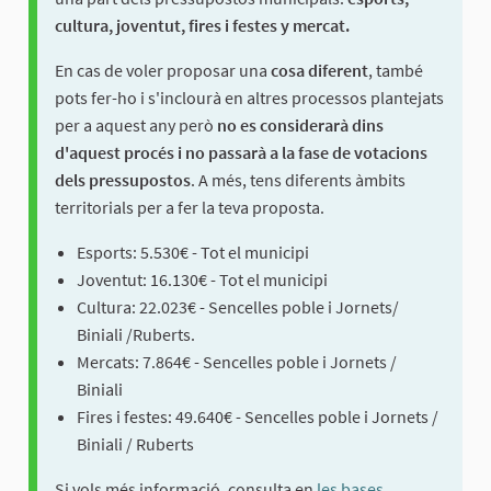
cultura, joventut, fires i festes y mercat.
En cas de voler proposar una
cosa diferent
, també
pots fer-ho i s'inclourà en altres processos plantejats
per a aquest any però
no es considerarà dins
d'aquest procés i no passarà a la fase de votacions
dels pressupostos
. A més, tens diferents àmbits
territorials per a fer la teva proposta.
Esports: 5.530€ - Tot el municipi
Joventut: 16.130€ - Tot el municipi
Cultura: 22.023€ - Sencelles poble i Jornets/
Biniali /Ruberts.
Mercats: 7.864€ - Sencelles poble i Jornets /
Biniali
Fires i festes: 49.640€ - Sencelles poble i Jornets /
Biniali / Ruberts
Si vols més informació, consulta en
les bases