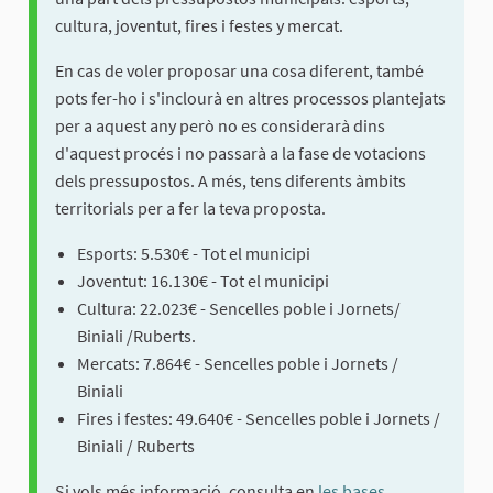
cultura, joventut, fires i festes y mercat.
En cas de voler proposar una cosa diferent, també
pots fer-ho i s'inclourà en altres processos plantejats
per a aquest any però no es considerarà dins
d'aquest procés i no passarà a la fase de votacions
dels pressupostos. A més, tens diferents àmbits
territorials per a fer la teva proposta.
Esports: 5.530€ - Tot el municipi
Joventut: 16.130€ - Tot el municipi
Cultura: 22.023€ - Sencelles poble i Jornets/
Biniali /Ruberts.
Mercats: 7.864€ - Sencelles poble i Jornets /
Biniali
Fires i festes: 49.640€ - Sencelles poble i Jornets /
Biniali / Ruberts
Si vols més informació, consulta en
les bases