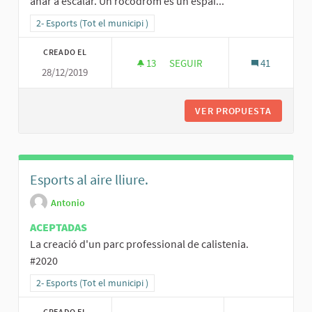
anar a escalar. Un rocòdrom és un espai...
Resultados al filtrar por la categoría: 2- Esports (Tot el municipi )
2- Esports (Tot el municipi )
CREADO EL
13
13 SEGUIDORAS
SEGUIR
41
28/12/2019
CREACIÓ D’UN ROCÓDROM
VER PROPUESTA
CREACIÓ
Esports al aire lliure.
Antonio
ACEPTADAS
La creació d'un parc professional de calistenia.
#2020
Resultados al filtrar por la categoría: 2- Esports (Tot el municipi )
2- Esports (Tot el municipi )
CREADO EL