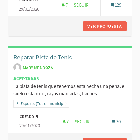
7
7 SEGUIDORAS
SEGUIR
129
29/01/2020
ESPORTS AL AIRE LLIURE.
VER PROPUESTA
ESPORTS
Reparar Pista de Tenis
MARY MENDOZA
ACEPTADAS
La pista de tenis que tenemos esta hecha una pena, el
suelo esta roto, rayas marcadas, baches......
Resultados al filtrar por la categoría: 2- Esports (Tot el municipi )
2- Esports (Tot el municipi )
CREADO EL
7
7 SEGUIDORAS
SEGUIR
30
29/01/2020
REPARAR PISTA DE TENIS