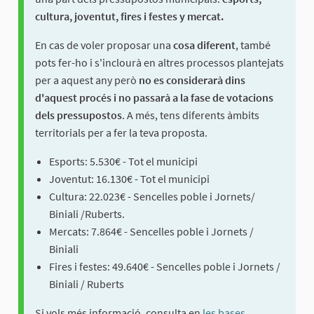
cultura, joventut, fires i festes y mercat.
En cas de voler proposar una
cosa diferent
, també
pots fer-ho i s'inclourà en altres processos plantejats
per a aquest any però
no es considerarà dins
d'aquest procés i no passarà a la fase de votacions
dels pressupostos
. A més, tens diferents àmbits
territorials per a fer la teva proposta.
Esports: 5.530€ - Tot el municipi
Joventut: 16.130€ - Tot el municipi
Cultura: 22.023€ - Sencelles poble i Jornets/
Biniali /Ruberts.
Mercats: 7.864€ - Sencelles poble i Jornets /
Biniali
Fires i festes: 49.640€ - Sencelles poble i Jornets /
Biniali / Ruberts
Si vols més informació, consulta en
les bases