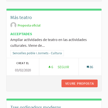
Más teatro
Proposta oficial
ACCEPTADES
Ampliar actividades de teatro en las actividades
culturales. Viene de...
Resultats al filtrar per la categoria: Sencelles poble i Jornets - Cult
Sencelles poble i Jornets - Cultura
CREAT EL
6
6 SEGUIDORES
SEGUIR
86
03/02/2020
MÁS TEATRO
VEURE PROPOSTA
MÁS TE
Tres ordinadors moderns