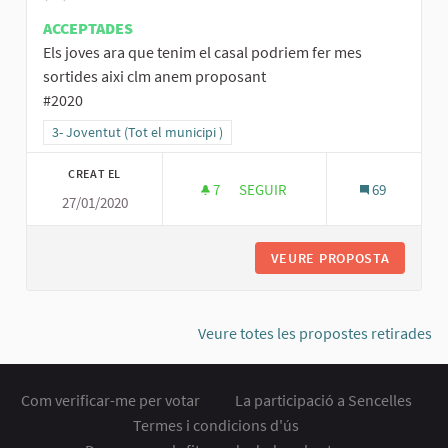
ACCEPTADES
Els joves ara que tenim el casal podriem fer mes
sortides aixi clm anem proposant
#2020
Resultats al filtrar per la categoria: 3- Joventut (Tot el municipi )
3- Joventut (Tot el municipi )
CREAT EL
7
7 SEGUIDORES
SEGUIR
69
27/01/2020
MES EXCURCIONS AL CASAL
VEURE PROPOSTA
MES EXC
Veure totes les propostes retirades
Com verificar-me per votar
La participació a Sencelles
Termes i condicions d'ús