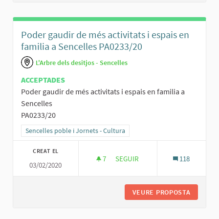
Poder gaudir de més activitats i espais en
familia a Sencelles PA0233/20
L'Arbre dels desitjos - Sencelles
ACCEPTADES
Poder gaudir de més activitats i espais en familia a
Sencelles
PA0233/20
Resultats al filtrar per la categoria: Sencelles poble i Jornets - Cult
Sencelles poble i Jornets - Cultura
CREAT EL
7
7 SEGUIDORES
SEGUIR
118
03/02/2020
PODER GAUDIR DE MÉS ACTIVITAT
VEURE PROPOSTA
PODER G