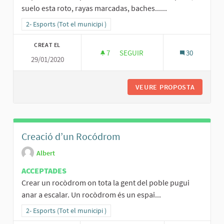
suelo esta roto, rayas marcadas, baches......
Resultats al filtrar per la categoria: 2- Esports (Tot el municipi )
2- Esports (Tot el municipi )
CREAT EL
7
7 SEGUIDORES
SEGUIR
30
29/01/2020
REPARAR PISTA DE TENIS
VEURE PROPOSTA
REPARAR
Creació d’un Rocódrom
Albert
ACCEPTADES
Crear un rocòdrom on tota la gent del poble pugui
anar a escalar. Un rocòdrom és un espai...
Resultats al filtrar per la categoria: 2- Esports (Tot el municipi )
2- Esports (Tot el municipi )