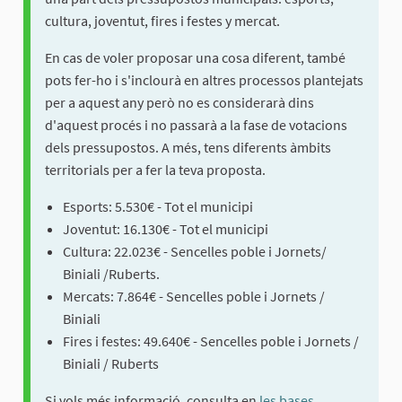
cultura, joventut, fires i festes y mercat.
En cas de voler proposar una cosa diferent, també
pots fer-ho i s'inclourà en altres processos plantejats
per a aquest any però no es considerarà dins
d'aquest procés i no passarà a la fase de votacions
dels pressupostos. A més, tens diferents àmbits
territorials per a fer la teva proposta.
Esports: 5.530€ - Tot el municipi
Joventut: 16.130€ - Tot el municipi
Cultura: 22.023€ - Sencelles poble i Jornets/
Biniali /Ruberts.
Mercats: 7.864€ - Sencelles poble i Jornets /
Biniali
Fires i festes: 49.640€ - Sencelles poble i Jornets /
Biniali / Ruberts
Si vols més informació, consulta en
les bases