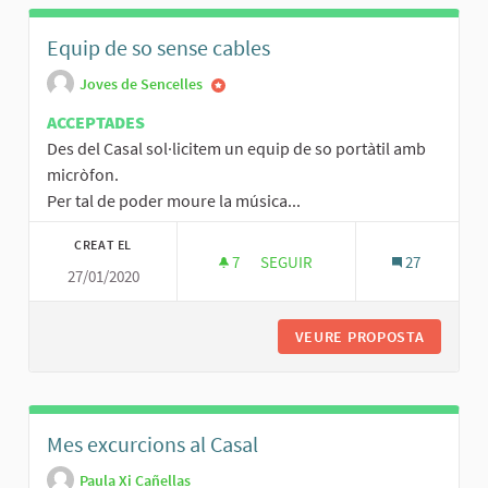
Equip de so sense cables
Joves de Sencelles
ACCEPTADES
Des del Casal sol·licitem un equip de so portàtil amb
micròfon.
Per tal de poder moure la música...
CREAT EL
7
7 SEGUIDORES
SEGUIR
27
27/01/2020
EQUIP DE SO SENSE CABLES
VEURE PROPOSTA
EQUIP D
Mes excurcions al Casal
Paula Xi Cañellas