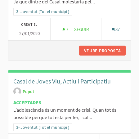
Ja que dintre del Casal molestaria pel...
Resultats al filtrar per la categoria: 3- Joventut (Tot el municipi )
3- Joventut (Tot el municipi )
CREAT EL
7
7 SEGUIDORES
SEGUIR
37
27/01/2020
FUTBOLÍ I TELAR
VEURE PROPOSTA
FUTBOLÍ
Casal de Joves Viu, Actiu i Participatiu
Puput
ACCEPTADES
L’adolescència és un moment de crisi. Quan tot és
possible perquè tot està per fer, i cal...
Resultats al filtrar per la categoria: 3- Joventut (Tot el municipi )
3- Joventut (Tot el municipi )