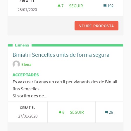
CREAT EL
7
7 SEGUIDORES
SEGUIR
192
28/01/2020
CASAL DE JOVES VIU, ACTIU I PA
VEURE PROPOSTA
CASAL DE
Esmena
Biniali i Sencelles units de forma segura
Elena
ACCEPTADES
Es va crear fa anys un carril per vianants des de Biniali
fins Sencelles.
Si sortim des de...
CREAT EL
8
8 SEGUIDORES
SEGUIR
26
27/01/2020
BINIALI I SENCELLES UNITS DE