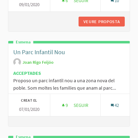
6
6 SEGUIDORES
SEGUIR
10
09/01/2020
CREACIÓN DE UN CINEFORUM/C
VEURE PROPOSTA
CREACIÓ
Esmena
Un Parc Infantil Nou
Joan Rigo Feijóo
ACCEPTADES
Proposo un parc infantil nou a una zona nova del
poble. Som moltes les famílies que anam al parc...
CREAT EL
9
9 SEGUIDORES
SEGUIR
42
07/01/2020
UN PARC INFANTIL NOU
Esmena