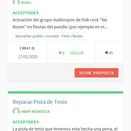
Belén
ACCEPTADES
Actuación del grupo mallorquín de folk rock "No
Room" en fiestas del puedlo (por ejemplo en el...
Resultats al filtrar per la categoria: Sencelles poble i Jornets - Fires 
Sencelles poble i Jornets - Fires i festes
CREAT EL
8
8 SEGUIDORES
SEGUIR
45
27/01/2020
ACTUACIÓN DEL GRUPO MALLOR
VEURE PROPOSTA
ACTUACI
Reparar Pista de Tenis
MARY MENDOZA
ACCEPTADES
La pista de tenis que tenemos esta hecha una pena, el