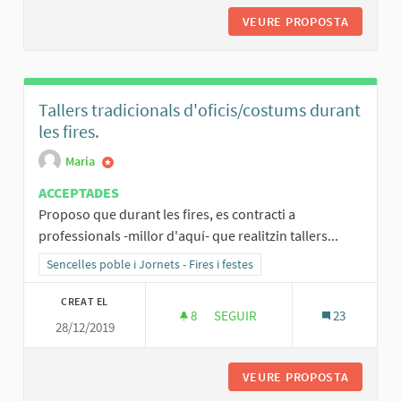
VEURE PROPOSTA
FOCS AR
Tallers tradicionals d'oficis/costums durant
les fires.
Maria
ACCEPTADES
Proposo que durant les fires, es contracti a
professionals -millor d'aquí- que realitzin tallers...
Resultats al filtrar per la categoria: Sencelles poble i Jornets - Fires 
Sencelles poble i Jornets - Fires i festes
CREAT EL
8
8 SEGUIDORES
SEGUIR
23
28/12/2019
VEURE PROPOSTA
TALLERS