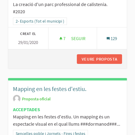
La creació d'un parc professional de calistenia.
#2020
Resultats al filtrar per la categoria: 2- Esports (Tot el municipi )
2- Esports (Tot el municipi )
CREAT EL
7
7 SEGUIDORES
SEGUIR
129
29/01/2020
ESPORTS AL AIRE LLIURE.
VEURE PROPOSTA
ESPORTS
Mapping en les festes d'estiu.
Proposta oficial
ACCEPTADES
Mapping en les festes d'estiu. Un mapping és un
espectacle visual en el qual llums ###dormanod###...
Resultats al filtrar per la categoria: Sencelles poble i Jornets - Fires 
Sencelles poble i Jornets - Fires i festes