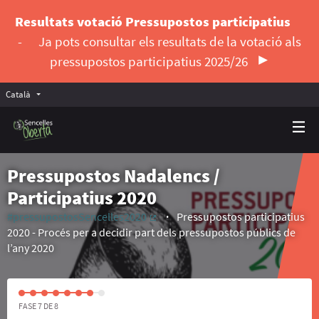
Resultats votació Pressupostos participatius
-
Ja pots consultar els resultats de la votació als
pressupostos participatius 2025/26
Català
Triar la llengua
Elegir el idioma
Pressupostos Nadalencs /
Participatius 2020
#pressupostosSencelles2020
Pressupostos participatius
(Enllaç extern)
2020 - Procés per a decidir part dels pressupostos públics de
l’any 2020
FASE 7 DE 8