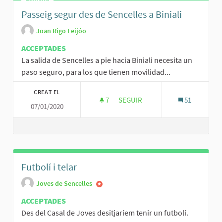
Passeig segur des de Sencelles a Biniali
Joan Rigo Feijóo
ACCEPTADES
La salida de Sencelles a pie hacia Biniali necesita un
paso seguro, para los que tienen movilidad...
CREAT EL
7
7 SEGUIDORES
SEGUIR
51
07/01/2020
PASSEIG SEGUR DES DE SENCELL
Futbolí i telar
Joves de Sencelles
ACCEPTADES
Des del Casal de Joves desitjaríem tenir un futbolí.