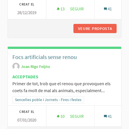
CREAT EL
13
13 SEGUIDORES
SEGUIR
41
28/12/2019
CREACIÓ D’UN ROCÓDROM
VEURE PROPOSTA
CREACIÓ
Focs artificials sense renou
Joan Rigo Feijóo
ACCEPTADES
Primer de tot, trob que el renou que provoquen els
coets fa molt de mal als animals, especialment...
Resultats al filtrar per la categoria: Sencelles poble i Jornets - Fires 
Sencelles poble i Jornets - Fires i festes
CREAT EL
10
10 SEGUIDORES
SEGUIR
41
07/01/2020
FOCS ARTIFICIALS SENSE RENO