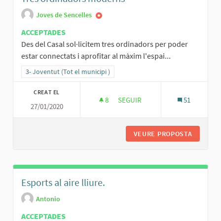
Joves de Sencelles
ACCEPTADES
Des del Casal sol·licitem tres ordinadors per poder
estar connectats i aprofitar al màxim l'espai...
Resultats al filtrar per la categoria: 3- Joventut (Tot el municipi )
3- Joventut (Tot el municipi )
CREAT EL
8
8 SEGUIDORES
SEGUIR
51
27/01/2020
TRES ORDINADORS MODERNS
VEURE PROPOSTA
TRES O
Esports al aire lliure.
Antonio
ACCEPTADES