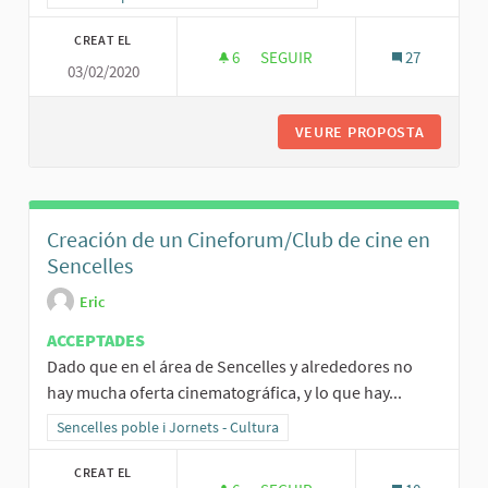
CREAT EL
6
6 SEGUIDORES
SEGUIR
27
03/02/2020
MAPPING EN LES FESTES D'ESTI
VEURE PROPOSTA
MAPPING
Creación de un Cineforum/Club de cine en
Sencelles
Eric
ACCEPTADES
Dado que en el área de Sencelles y alrededores no
hay mucha oferta cinematográfica, y lo que hay...
Resultats al filtrar per la categoria: Sencelles poble i Jornets - Cult
Sencelles poble i Jornets - Cultura
CREAT EL