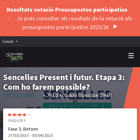
Resultats votació Pressupostos participatius
-
Ja pots consultar els resultats de la votació als
pressupostos participatius 2025/26
Català
Triar la llengua
Elegir el idioma
Sencelles Present i futur. Etapa 3:
Com ho farem possible?
#PAMSencelles
Pla d'Actuació Municipal (PAM)
(Enllaç extern)
FASE 4 DE 5
Fase 3. Retorn
27/03/2023 - 05/04/2023