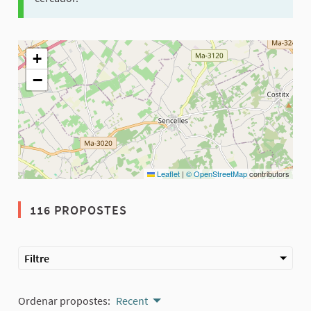
El següent element és un mapa que presenta els components d'aq
+
−
Leaflet
|
© OpenStreetMap
contributors
116 PROPOSTES
Filtre
Ordenar propostes:
Recent