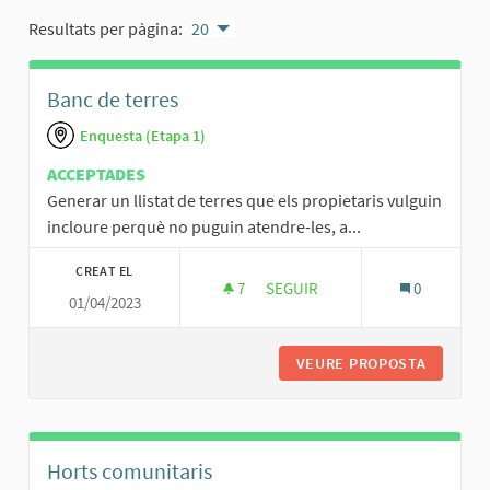
Resultats per pàgina:
20
Banc de terres
Enquesta (Etapa 1)
ACCEPTADES
Generar un llistat de terres que els propietaris vulguin
incloure perquè no puguin atendre-les, a...
CREAT EL
7
7 SEGUIDORES
SEGUIR
0
01/04/2023
BANC DE TERRES
VEURE PROPOSTA
BANC DE
Horts comunitaris