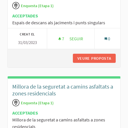
Enquesta (Etapa 1)
ACCEPTADES
Espais de descans als jaciments i punts singulars
CREAT EL
7
7 SEGUIDORES
SEGUIR
0
31/03/2023
ESPAIS DE DESCANS ALS JACIM
VEURE PROPOSTA
ESPAIS 
Millora de la seguretat a camins asfaltats a
zones residencials
Enquesta (Etapa 1)
ACCEPTADES
Millora de la seguretat a camins asfaltats a zones
residencials