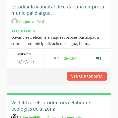
Estudiar la viabilitat de crear una empresa
municipal d’aigua.
Proposta oficial
ACCEPTADES
Davant les peticions en aquest procés participatiu
sobre la remunicipalització de l'aigua, hem...
CREAT EL
7
7 SEGUIDORES
SEGUIR
1
31/03/2023
ESTUDIAR LA VIABILITAT DE CR
VEURE PROPOSTA
ESTUDIA
Visibilitzar els productors i elaborats
ecològics de la zona
2. Sostenibilitat i Consum Responsable