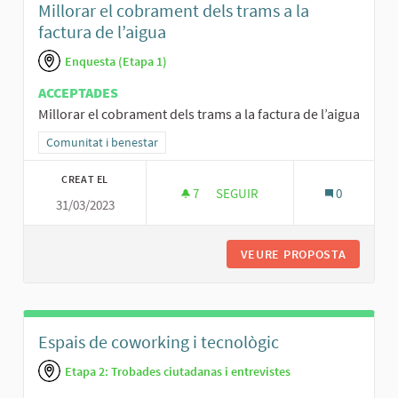
Millorar el cobrament dels trams a la
factura de l’aigua
Enquesta (Etapa 1)
ACCEPTADES
Millorar el cobrament dels trams a la factura de l’aigua
Resultats al filtrar per la categoria: Comunitat i benestar
Comunitat i benestar
CREAT EL
7
7 SEGUIDORES
SEGUIR
0
31/03/2023
MILLORAR EL COBRAMENT DELS 
VEURE PROPOSTA
MILLORA
Espais de coworking i tecnològic
Etapa 2: Trobades ciutadanas i entrevistes