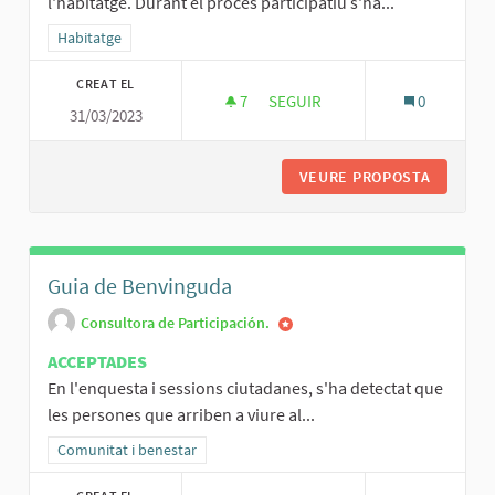
l'habitatge. Durant el procés participatiu s'ha...
Resultats al filtrar per la categoria: Habitatge
Habitatge
CREAT EL
7
7 SEGUIDORES
SEGUIR
0
31/03/2023
ESTUDI DE MESURES PER A FOM
VEURE PROPOSTA
ESTUDI 
Guia de Benvinguda
Consultora de Participación.
ACCEPTADES
En l'enquesta i sessions ciutadanes, s'ha detectat que
les persones que arriben a viure al...
Resultats al filtrar per la categoria: Comunitat i benestar
Comunitat i benestar