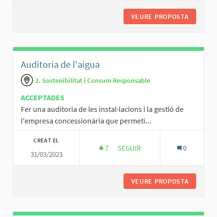
VEURE PROPOSTA
CURS D'
Auditoria de l'aigua
2. Sostenibilitat i Consum Responsable
ACCEPTADES
Fer una auditoria de les instal·lacions i la gestió de
l'empresa concessionària que permeti...
CREAT EL
7
7 SEGUIDORES
SEGUIR
0
31/03/2023
AUDITORIA DE L'AIGUA
VEURE PROPOSTA
AUDITOR