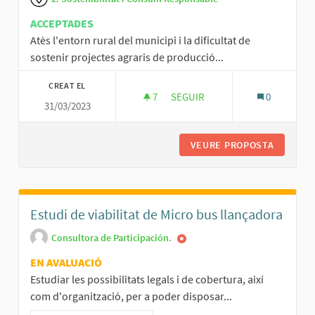
ACCEPTADES
Atès l'entorn rural del municipi i la dificultat de
sostenir projectes agraris de producció...
CREAT EL
7
7 SEGUIDORES
SEGUIR
0
31/03/2023
VISIBILITZAR ELS PRODUCTORS
VEURE PROPOSTA
VISIBIL
Estudi de viabilitat de Micro bus llançadora
Consultora de Participación.
EN AVALUACIÓ
Estudiar les possibilitats legals i de cobertura, així
com d'organització, per a poder disposar...