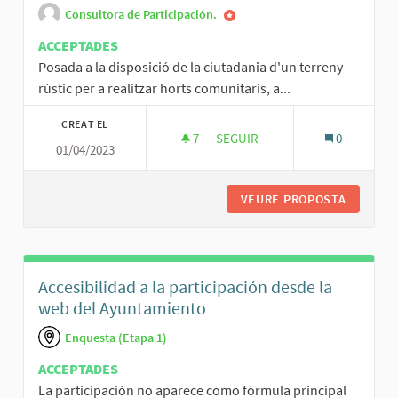
Consultora de Participación.
ACCEPTADES
Posada a la disposició de la ciutadania d'un terreny
rústic per a realitzar horts comunitaris, a...
CREAT EL
7
7 SEGUIDORES
SEGUIR
0
01/04/2023
HORTS COMUNITARIS
VEURE PROPOSTA
HORTS C
Accesibilidad a la participación desde la
web del Ayuntamiento
Enquesta (Etapa 1)
ACCEPTADES
La participación no aparece como fórmula principal