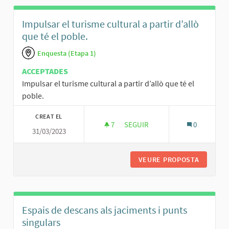
Impulsar el turisme cultural a partir d’allò
que té el poble.
Enquesta (Etapa 1)
ACCEPTADES
Impulsar el turisme cultural a partir d’allò que té el
poble.
CREAT EL
7
7 SEGUIDORES
SEGUIR
0
31/03/2023
IMPULSAR EL TURISME CULTURA
VEURE PROPOSTA
IMPULSA
Espais de descans als jaciments i punts
singulars