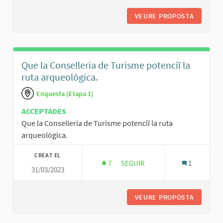
VEURE PROPOSTA
L’AJUNT
Que la Conselleria de Turisme potenciï la
ruta arqueològica.
Enquesta (Etapa 1)
ACCEPTADES
Que la Conselleria de Turisme potenciï la ruta
arqueològica.
CREAT EL
7
7 SEGUIDORES
SEGUIR
1
31/03/2023
QUE LA CONSELLERIA DE TURI
VEURE PROPOSTA
QUE LA 