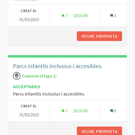
CREAT EL
7
7 SEGUIDORES
SEGUIR
3
31/03/2023
MILLORA DE LA SEGURETAT A C
VEURE PROPOSTA
MILLORA
Parcs infantils inclusius i accesibles.
Enquesta (Etapa 1)
ACCEPTADES
Parcs infantils inclusius i accesibles.
CREAT EL
7
7 SEGUIDORES
SEGUIR
0
31/03/2023
PARCS INFANTILS INCLU
VEURE PROPOSTA
PARCS I