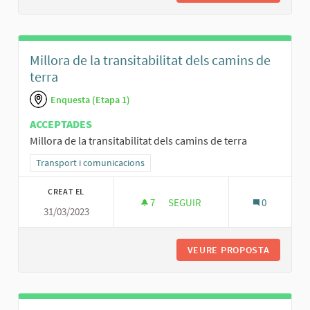
Millora de la transitabilitat dels camins de
terra
Enquesta (Etapa 1)
ACCEPTADES
Millora de la transitabilitat dels camins de terra
Resultats al filtrar per la categoria: Transport i comunicacions
Transport i comunicacions
CREAT EL
7
7 SEGUIDORES
SEGUIR
0
31/03/2023
MILLORA DE LA TRANSITABILITA
VEURE PROPOSTA
MILLORA