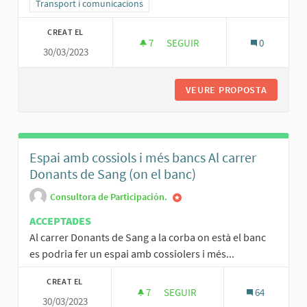
Resultats al filtrar per la categoria: Transport i comunicacions
Transport i comunicacions
CREAT EL
7
7 SEGUIDORES
SEGUIR
0
30/03/2023
ESTUDI DE VIABILITAT DE MIC
VEURE PROPOSTA
ESTUDI 
Espai amb cossiols i més bancs Al carrer
Donants de Sang (on el banc)
Consultora de Participación.
ACCEPTADES
Al carrer Donants de Sang a la corba on està el banc
es podria fer un espai amb cossiolers i més...
CREAT EL
7
7 SEGUIDORES
SEGUIR
64
30/03/2023
ESPAI AMB COSSIOLS I MÉS BA