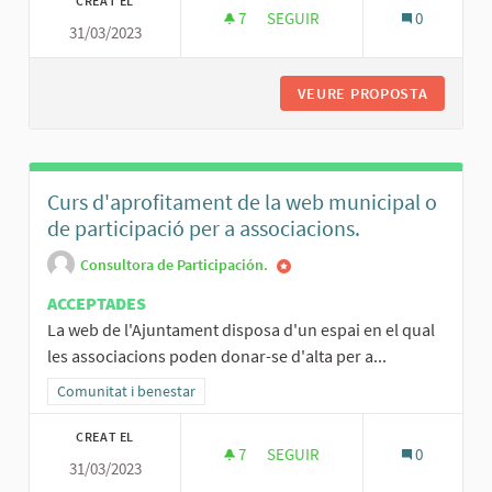
CREAT EL
7
7 SEGUIDORES
SEGUIR
0
31/03/2023
GUIA DE BENVINGUDA
VEURE PROPOSTA
GUIA DE
Curs d'aprofitament de la web municipal o
de participació per a associacions.
Consultora de Participación.
ACCEPTADES
La web de l'Ajuntament disposa d'un espai en el qual
les associacions poden donar-se d'alta per a...
Resultats al filtrar per la categoria: Comunitat i benestar
Comunitat i benestar
CREAT EL
7
7 SEGUIDORES
SEGUIR
0
31/03/2023
CURS D'APROFITAMENT DE LA W