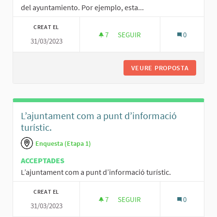
del ayuntamiento. Por ejemplo, esta...
CREAT EL
7
7 SEGUIDORES
SEGUIR
0
31/03/2023
ACCESIBILIDAD A LA PARTICIP
VEURE PROPOSTA
ACCESIB
L’ajuntament com a punt d’informació
turístic.
Enquesta (Etapa 1)
ACCEPTADES
L’ajuntament com a punt d’informació turístic.
CREAT EL
7
7 SEGUIDORES
SEGUIR
0
31/03/2023
L’AJUNTAMENT COM A PUNT D’