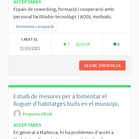
ACCEPTADES
Espais de coworking, formació i cooperació amb
personal facilitador tecnològic i AODL motivats.
Resultats al filtrar per la categoria: Economia i ocupació
Economia i ocupació
CREAT EL
7
7 SEGUIDORES
SEGUIR
0
31/03/2023
ESPAIS DE COWORKING I TECN
VEURE PROPOSTA
ESPAIS 
Estudi de mesures per a fomentar el
lloguer d'habitatges buits en el municipi.
Proposta oficial
ACCEPTADES
En general a Mallorca, hi ha problemes d'accés a