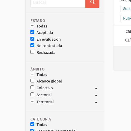
Resu
Sost
Resu
Rube
ESTADO
Todas
CR
Aceptada
En evaluación
01/
No contestada
Rechazada
ÁMBITO
Todas
Alcance global
Colectivo
Sectorial
Territorial
CATEGORÍA
Todas