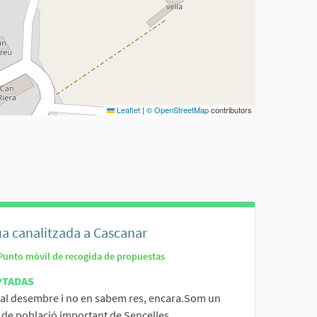
Leaflet
|
© OpenStreetMap
contributors
ua canalitzada a Cascanar
Punto móvil de recogida de propuestas
PTADAS
al desembre i no en sabem res, encara.Som un
 de població important de Sencelles....