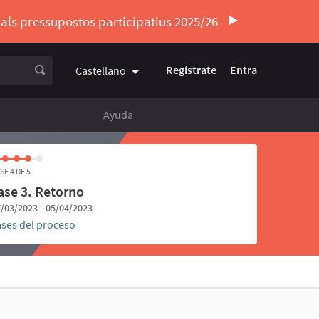
ó als pressupostos participatius 2025/26
Regístrate
Entra
Castellano
Triar la llengua
Elegir el idioma
Ayuda
SE 4 DE 5
ase 3. Retorno
/03/2023 - 05/04/2023
ases del proceso