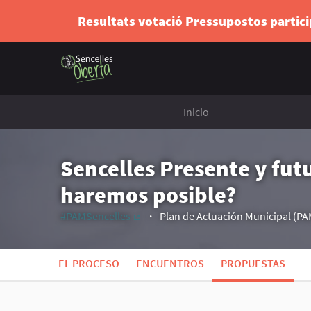
Resultats votació Pressupostos partic
Inicio
Sencelles Presente y fut
haremos posible?
#PAMSencelles
Plan de Actuación Municipal (PA
(Enlace externo)
EL PROCESO
ENCUENTROS
PROPUESTAS