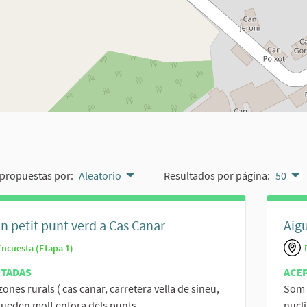
propuestas por:
Aleatorio
Resultados por página:
50
n petit punt verd a Cas Canar
Aig
Encuesta (Etapa 1)
PTADAS
ACE
zones rurals ( cas canar, carretera vella de sineu,
Som 
queden molt enfora dels punts...
nucli