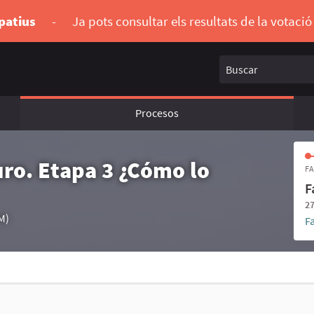
ipatius
-
Ja pots consultar els resultats de la votaci
Buscar
Procesos
uro. Etapa 3 ¿Cómo lo
FA
F
27
M)
F