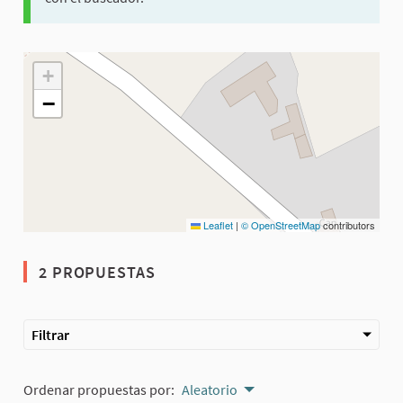
El siguiente elemento es un mapa que presenta los componentes 
+
−
Leaflet
|
© OpenStreetMap
contributors
2 PROPUESTAS
Filtrar
Ordenar propuestas por:
Aleatorio