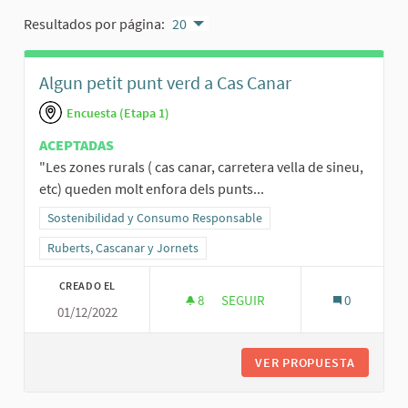
Resultados por página:
20
Algun petit punt verd a Cas Canar
Encuesta (Etapa 1)
ACEPTADAS
"Les zones rurals ( cas canar, carretera vella de sineu,
etc) queden molt enfora dels punts...
Resultados al filtrar por la categoría: Sostenibilidad y Consumo R
Sostenibilidad y Consumo Responsable
Resultados al filtrar por el ámbito: Ruberts, Cascanar y Jornets
Ruberts, Cascanar y Jornets
CREADO EL
8
8 SEGUIDORAS
SEGUIR
0
01/12/2022
ALGUN PETIT PUNT VERD A CA
VER PROPUESTA
ALGUN P