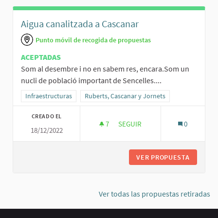
Aigua canalitzada a Cascanar
Punto móvil de recogida de propuestas
ACEPTADAS
Som al desembre i no en sabem res, encara.Som un
nucli de població important de Sencelles....
Resultados al filtrar por la categoría: Infraestructuras
Infraestructuras
Resultados al filtrar por el ámbito: Ruberts, C
Ruberts, Cascanar y Jornets
CREADO EL
7
7 SEGUIDORAS
SEGUIR
0
18/12/2022
AIGUA CANALITZADA A CASCAN
VER PROPUESTA
AIGUA C
Ver todas las propuestas retiradas