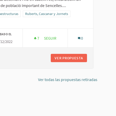
 de població important de Sencelles....
ltados al filtrar por la categoría: Infraestructuras
aestructuras
Resultados al filtrar por el ámbito: Ruberts, Cascanar y Jor
Ruberts, Cascanar y Jornets
EADO EL
7
7 SEGUIDORAS
SEGUIR
0
/12/2022
AIGUA CANALITZADA A CASCANAR
 VERD A CAS CANAR
VER PROPUESTA
AIGUA CANALITZA
Ver todas las propuestas retiradas