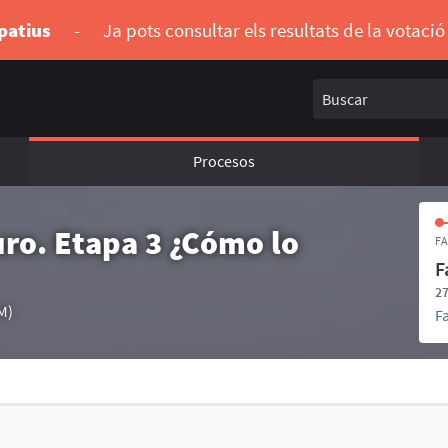
ipatius
-
Ja pots consultar els resultats de la votaci
Buscar
Procesos
uro. Etapa 3 ¿Cómo lo
FA
F
27
M)
F