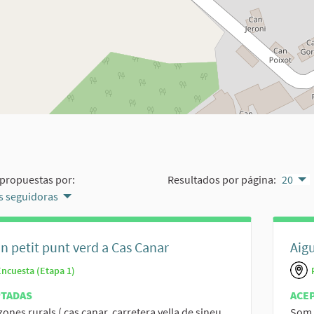
propuestas por:
Resultados por página:
20
 seguidoras
n petit punt verd a Cas Canar
Aig
Encuesta (Etapa 1)
PTADAS
ACE
zones rurals ( cas canar, carretera vella de sineu,
Som 