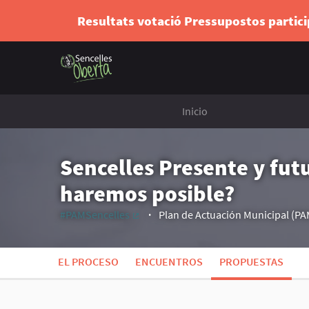
Resultats votació Pressupostos partic
Inicio
Sencelles Presente y fut
haremos posible?
#PAMSencelles
Plan de Actuación Municipal (PA
(Enlace externo)
EL PROCESO
ENCUENTROS
PROPUESTAS