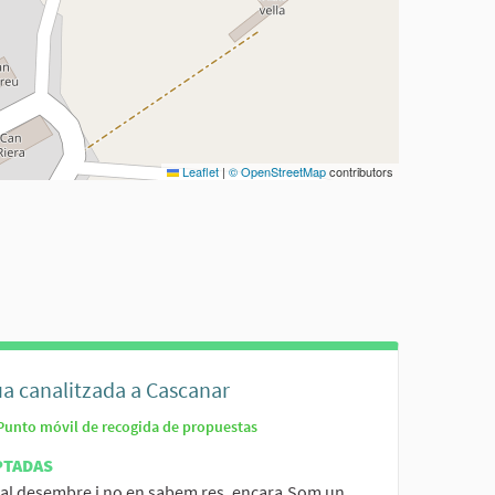
Leaflet
|
© OpenStreetMap
contributors
ua canalitzada a Cascanar
Punto móvil de recogida de propuestas
PTADAS
al desembre i no en sabem res, encara.Som un