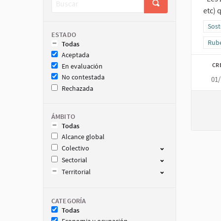
etc) 
Resu
Sost
ESTADO
Resu
Rube
Todas
Aceptada
CR
En evaluación
No contestada
01/
Rechazada
ÁMBITO
Todas
Alcance global
Colectivo
Sectorial
Territorial
CATEGORÍA
Todas