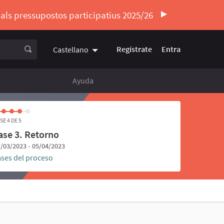
ó als pressupostos participatius 2025/26
Regístrate
Entra
Castellano
Triar la llengua
Elegir el idioma
Ayuda
SE 4 DE 5
ase 3. Retorno
/03/2023 - 05/04/2023
ases del proceso