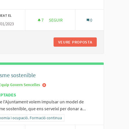
REAT EL
7
7 SEGUIDORES
SEGUIR
0
/01/2023
ERSONES AUTÒNOMES DE LA WEB MUNICIPAL I LA WEB WWW.VISITSENC
ENQUESTA SOBRE EMPRESES I COMERÇOS 
TÀLEG D'EMPRESES I PERSONES AUTÒNOMES DE LA WEB MUNICIPAL
VEURE PROPOSTA
ENQUESTA SOBRE 
isme sostenible
Equip Govern Sencelles
EPTADES
e l'Ajuntament volem impulsar un model de
me sostenible, que ens serveixi per donar a...
ltats al filtrar per la categoria: Economia i ocupació. Formació continua
nomia i ocupació. Formació continua