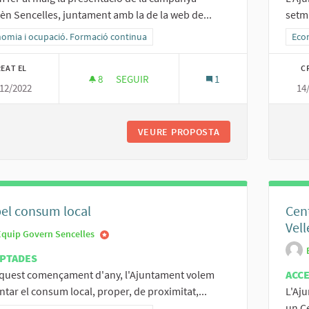
n Sencelles, juntament amb la de la web de...
setma
ltats al filtrar per la categoria: Economia i ocupació. Formació continua
omia i ocupació. Formació continua
Resu
Eco
EAT EL
C
8
8 SEGUIDORES
SEGUIR
1
12/2022
14
DIRECTORI D'EMPRESES I SERVEIS DEL MUN
VEURE PROPOSTA
DIRECTORI D'EMPRE
el consum local
Cent
Vell
Equip Govern Sencelles
PTADES
aquest començament d'any, l'Ajuntament volem
ACC
tar el consum local, proper, de proximitat,...
L'Aju
un Ce