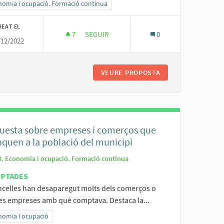
ltats al filtrar per la categoria: Economia i ocupació. Formació continua
nomia i ocupació. Formació continua
REAT EL
7
7 SEGUIDORES
SEGUIR
0
/12/2022
ABLES
REFORÇAR EL RELLEU GENERACIONAL D'OF
L DE PERSONES VULNERABLES
VEURE PROPOSTA
REFORÇAR EL RELL
uesta sobre empreses i comerços que
quen a la població del municipi
3. Economia i ocupació. Formació continua
EPTADES
ncelles han desaparegut molts dels comerços o
tes empreses amb què comptava. Destaca la...
ltats al filtrar per la categoria: Economia i ocupació
nomia i ocupació