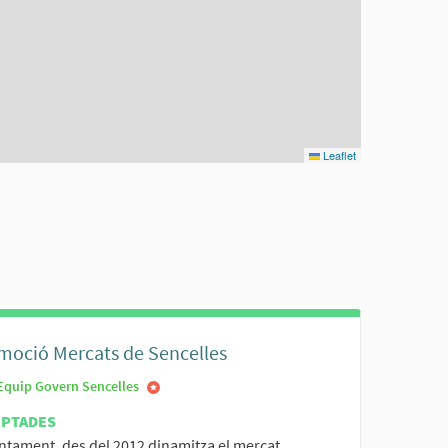
Leaflet
moció Mercats de Sencelles
Equip Govern Sencelles
EPTADES
untament, des del 2012 dinamitza el mercat