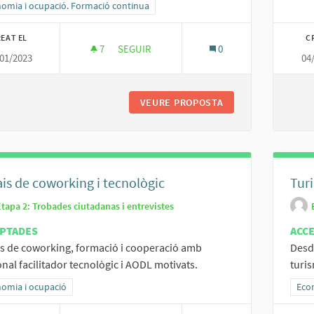
ltats al filtrar per la categoria: Economia i ocupació. Formació continua
omia i ocupació. Formació continua
EAT EL
C
7
7 SEGUIDORES
SEGUIR
0
01/2023
04
DINAMITZAR EL CATÀLEG D'EMPRESES I P
VEURE PROPOSTA
DINAMITZAR EL CA
is de coworking i tecnològic
Tur
Etapa 2: Trobades ciutadanas i entrevistes
PTADES
ACC
s de coworking, formació i cooperació amb
Desd
nal facilitador tecnològic i AODL motivats.
turis
ltats al filtrar per la categoria: Economia i ocupació
omia i ocupació
Resu
Eco