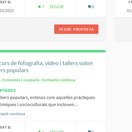
EAT EL
C
7
7 SEGUIDORES
SEGUIR
0
03/2023
01
ESPAIS DE COWORKING I TECNOLÒGIC
VEURE PROPOSTA
ESPAIS DE COWORK
urs de fotografia, vídeo i tallers sobre
rs populars
3. Economia i ocupació. Formació continua
PTADES
abers populars, entesos com aquelles pràctiques
miques i socioculturals que inclouen...
ltats al filtrar per la categoria: Formació continua
ació continua
EAT EL
7
7 SEGUIDORES
SEGUIR
0