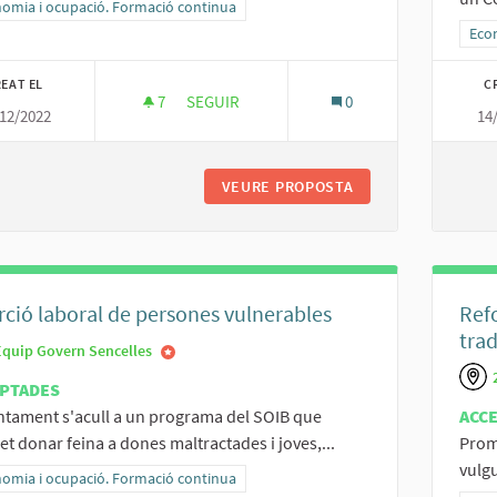
ltats al filtrar per la categoria: Economia i ocupació. Formació continua
omia i ocupació. Formació continua
Resu
Eco
EAT EL
C
7
7 SEGUIDORES
SEGUIR
0
12/2022
14
BO PEL CONSUM LOCAL
VEURE PROPOSTA
BO PEL CONSUM L
rció laboral de persones vulnerables
Refo
trad
Equip Govern Sencelles
PTADES
ntament s'acull a un programa del SOIB que
ACC
t donar feina a dones maltractades i joves,...
Prom
vulgu
ltats al filtrar per la categoria: Economia i ocupació. Formació continua
omia i ocupació. Formació continua