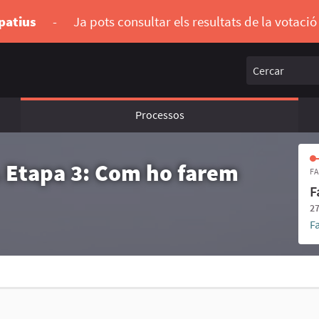
ipatius
-
Ja pots consultar els resultats de la votaci
Cercar
Processos
r. Etapa 3: Com ho farem
FA
F
27
F