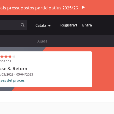
ó als pressupostos participatius 2025/26
Registra't
Entra
Català
Triar la llengua
Elegir el idioma
Ajuda
SE 4 DE 5
ase 3. Retorn
/03/2023 - 05/04/2023
ases del procés