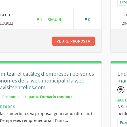
Resu
Eco
EAT EL
C
7
7 SEGUIDORES
SEGUIR
0
12/2022
20
INSERCIÓ LABORAL DE PERSONES VULNER
VEURE PROPOSTA
INSERCIÓ LABORA
mitzar el catàleg d'empreses i persones
Enq
nomes de la web municipal i la web
man
visitsencelles.com
3. Economia i ocupació. Formació continua
ACC
PTADES
A Se
 fase anterior es va proposar generar un directori
peti
'empreses i emprenedoria. D'una...
Resu
Eco