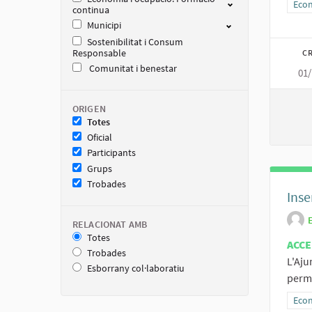
Resu
Econ
continua
Municipi
Sostenibilitat i Consum
Responsable
CR
Comunitat i benestar
01/
ORIGEN
Totes
Oficial
Participants
Grups
Trobades
Inse
RELACIONAT AMB
Totes
ACCE
Trobades
L'Aju
Esborrany col·laboratiu
perme
Resu
Econ