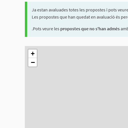
Ja estan avaluades totes les propostes i pots veur
Les propostes que han quedat en avaluació és perqu
.Pots veure les
propostes que no s'han admès
amb 
El següent element és un mapa que presenta els compon
+
−