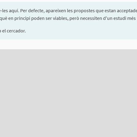
e-les aquí. Per defecte, apareixen les propostes que estan acceptade
è en principi poden ser viables, però necessiten d'un estudi més p
el cercador.
ents d'aquesta pàgina com a punts al mapa. L'element es pot fer se