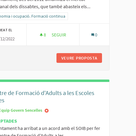
nal dels dissabtes, que també abasteix els...
ltats al filtrar per la categoria: Economia i ocupació. Formació continua
nomia i ocupació. Formació continua
REAT EL
8
8 SEGUIDORES
SEGUIR
0
/12/2022
ICIPI
PROMOCIÓ MERCATS DE SENCELLES
SES I SERVEIS DEL MUNICIPI
VEURE PROPOSTA
PROMOCIÓ MERCAT
re de Formació d'Adults a les Escoles
es
Equip Govern Sencelles
EPTADES
ntament ha arribat a un acord amb el SOIB per fer
ntre de Formació d'Adults a les...