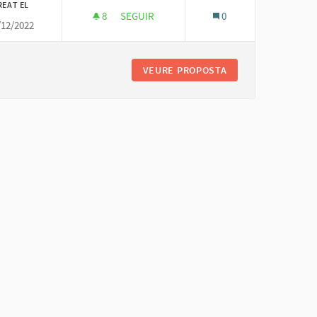
REAT EL
8
8 SEGUIDORES
SEGUIR
0
/12/2022
TURISME SOSTENIBLE
ING I TECNOLÒGIC
VEURE PROPOSTA
TURISME SOSTENI