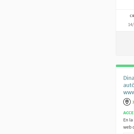
CR
14/
Dina
autò
www.
ACCE
En la
web d