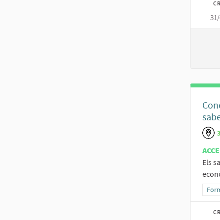
CR
31/
Conc
sabe
ACCE
Els s
econò
Resu
Form
CR