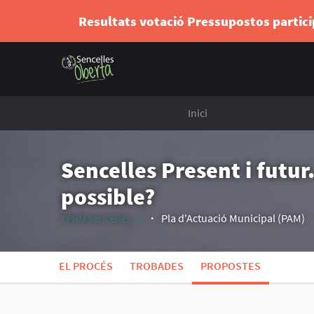
Resultats votació Pressupostos partic
Inici
Sencelles Present i futu
possible?
#PAMSencelles
Pla d'Actuació Municipal (PAM)
(Enllaç extern)
EL PROCÉS
TROBADES
PROPOSTES