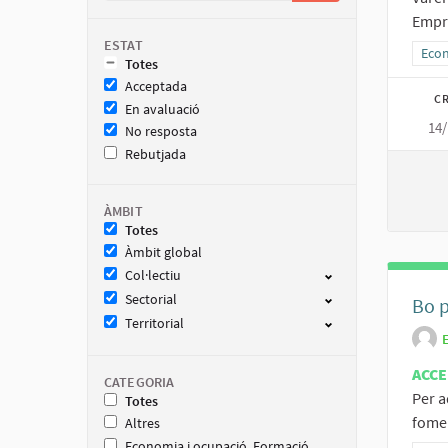
Emprè
ESTAT
Resu
Econ
Totes
Acceptada
CR
En avaluació
14/
No resposta
Rebutjada
ÀMBIT
Totes
Àmbit global
Col·lectiu
Sectorial
Bo p
Territorial
ACCE
CATEGORIA
Per 
Totes
fomen
Altres
Economia i ocupació. Formació