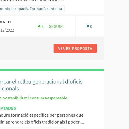
ltats al filtrar per la categoria: Economia i ocupació. Formació continua
nomia i ocupació. Formació continua
REAT EL
8
8 SEGUIDORES
SEGUIR
0
/12/2022
CENTRE DE FORMACIÓ D'ADULTS A LES ESC
OCAL
VEURE PROPOSTA
CENTRE DE FORMAC
rçar el relleu generacional d'oficis
icionals
2. Sostenibilitat i Consum Responsable
EPTADES
oure formació específica per persones que
in aprendre els oficis tradicionals i poder,...