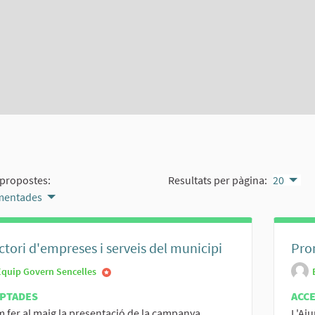
propostes:
Resultats per pàgina:
20
mentades
ctori d'empreses i serveis del municipi
Pro
Equip Govern Sencelles
PTADES
ACC
 fer al maig la presentació de la campanya
L'Aj