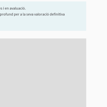
s i en avaluació.
rofund per a la seva valoració definitiva
rvir amb un lector de pantalla però pot ser difícil d'entendre.