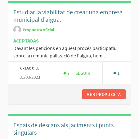
Estudiar la viabilitat de crear una empresa
municipal d’aigua.
Propuesta oficial
ACEPTADAS
Davant les peticions en aquest procés participatiu
sobre la remunicipalització de l'aigua, hem...
CREADO EL
7
7 SEGUIDORAS
SEGUIR
1
31/03/2023
ESTUDIAR LA VIABILITAT DE CR
VER PROPUESTA
ESTUDIA
Espais de descans als jaciments i punts
singulars