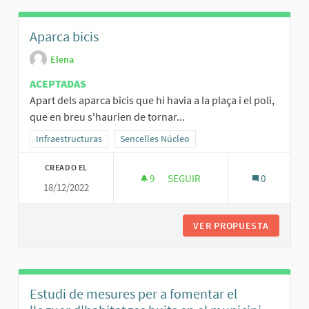
Aparca bicis
Elena
ACEPTADAS
Apart dels aparca bicis que hi havia a la plaça i el poli,
que en breu s'haurien de tornar...
Resultados al filtrar por la categoría: Infraestructuras
Infraestructuras
Resultados al filtrar por el ámbito: Sencelles 
Sencelles Núcleo
CREADO EL
9
9 SEGUIDORAS
SEGUIR
0
18/12/2022
APARCA BICIS
VER PROPUESTA
APARCA 
Estudi de mesures per a fomentar el