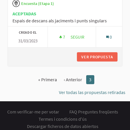
Encuesta (Etapa 1)
ACEPTADAS
Espais de descans als jaciments i punts singulars
CREADO EL
7
7 SEGUIDORAS
SEGUIR
0
31/03/2023
ESPAIS DE DESCANS ALS JACIM
VER PROPUESTA
ESPAIS 
« Primera
‹ Anterior
3
Ver todas las propuestas retiradas
Com verificar-me per votar
FAQ Preguntes freqüents
Termes i condicions d'ús
Descargar ficheros de datos abiertos