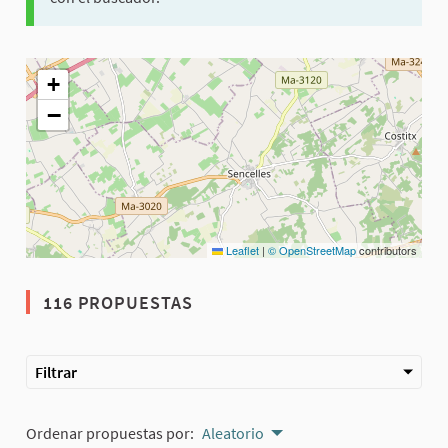
El siguiente elemento es un mapa que presenta los componentes 
+
−
Leaflet
|
© OpenStreetMap
contributors
116 PROPUESTAS
Filtrar
Ordenar propuestas por:
Aleatorio