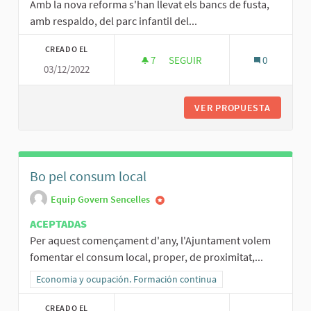
Amb la nova reforma s'han llevat els bancs de fusta,
amb respaldo, del parc infantil del...
CREADO EL
7
7 SEGUIDORAS
SEGUIR
0
03/12/2022
MILLORES A LA ZONA DEL PARC
VER PROPUESTA
MILLORE
Bo pel consum local
Equip Govern Sencelles
ACEPTADAS
Per aquest començament d'any, l'Ajuntament volem
fomentar el consum local, proper, de proximitat,...
Resultados al filtrar por la categoría: Economia y ocupación. Form
Economia y ocupación. Formación continua
CREADO EL