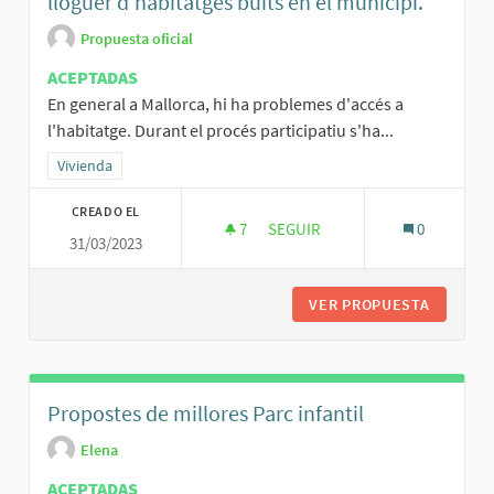
lloguer d'habitatges buits en el municipi.
Propuesta oficial
ACEPTADAS
En general a Mallorca, hi ha problemes d'accés a
l'habitatge. Durant el procés participatiu s'ha...
Resultados al filtrar por la categoría: Vivienda
Vivienda
CREADO EL
7
7 SEGUIDORAS
SEGUIR
0
31/03/2023
ESTUDI DE MESURES PER A FOM
VER PROPUESTA
ESTUDI 
Propostes de millores Parc infantil
Elena
ACEPTADAS