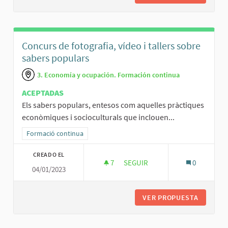
Concurs de fotografia, vídeo i tallers sobre
sabers populars
3. Economía y ocupación. Formación continua
ACEPTADAS
Els sabers populars, entesos com aquelles pràctiques
econòmiques i socioculturals que inclouen...
Resultados al filtrar por la categoría: Formació continua
Formació continua
CREADO EL
7
7 SEGUIDORAS
SEGUIR
0
04/01/2023
CONCURS DE FOTOGRAFIA, VÍD
VER PROPUESTA
CONCURS