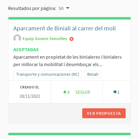
Resultados por página:
50
Aparcament de Biniali al carrer del molí
Equip Govern Sencelles
ACEPTADAS
Aparcament en propietat de les binialeres i binialers
per millorar la mobilitat i desemboçar els...
Resultados al filtrar por la categoría: Transporte y comunicaciones
Transporte y comunicaciones (NC)
Resultados al filtrar por el á
Biniali
CREADO EL
8
8 SEGUIDORAS
SEGUIR
1
28/11/2022
APARCAMENT DE BINIALI AL CA
VER PROPUESTA
APARCAM