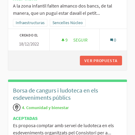
A la zona infantil falten almanco dos bancs, de tal
manera, que un pugui estar davall el petit...
Resultados al filtrar por la categoría: Infraestructuras
Infraestructuras
Resultados al filtrar por el ámbito: Sencelles 
Sencelles Núcleo
CREADO EL
9
9 SEGUIDORAS
SEGUIR
0
18/12/2022
PROPOSTES DE MILLORES PARC
VER PROPUESTA
PROPOST
Borsa de cangurs i ludoteca en els
esdeveniments públics
4. Comunidad y bienestar
ACEPTADAS
Es proposa comptar amb servei de ludoteca en els
esdeveniments organitzats pel Consistori per a...