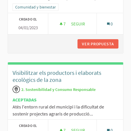
Resultados al filtrar por la categoría: Comunidad y bienestar
Comunidad y bienestar
CREADO EL
7
7 SEGUIDORAS
SEGUIR
0
04/01/2023
BORSA DE CANGURS I LUDOTEC
VER PROPUESTA
BORSA D
Visibilitzar els productors i elaborats
ecològics de la zona
2. Sostenibilidad y Consumo Responsable
ACEPTADAS
Atès l'entorn rural del municipi i la dificultat de
sostenir projectes agraris de producció...
CREADO EL
7
7 SEGUIDORAS
SEGUIR
0