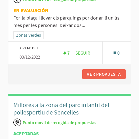
EN EVALUACIÓN
Fer-la plaça i llevar els pàrquings per donar-li un ús
més per les persones. Deixar dos...
Resultados al filtrar por la categoría: Zonas verdes
Zonas verdes
CREADO EL
7
7 SEGUIDORAS
SEGUIR
0
03/12/2022
PLAÇA SON MOREY
VER PROPUESTA
PLAÇA S
Millores a la zona del parc infantil del
poliesportiu de Sencelles
Punto móvil de recogida de propuestas
ACEPTADAS