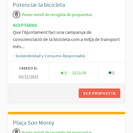
Potenciar la bicicleta
Punto móvil de recogida de propuestas
ACEPTADAS
Que l'Ajuntament faci una campanya de
conscienciació de la bicicleta com a mitjà de transport
més...
Resultados al filtrar por la categoría: Sostenibilidad y Consumo R
Sostenibilidad y Consumo Responsable
CREADO EL
8
8 SEGUIDORAS
SEGUIR
5
03/12/2022
POTENCIAR LA BICICLETA
VER PROPUESTA
POTENCI
Plaça Son Morey
Punto móvil de recogida de propuestas