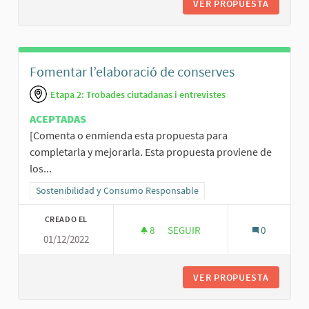
VER PROPUESTA
AMPLIAR
Fomentar l’elaboració de conserves
Etapa 2: Trobades ciutadanas i entrevistes
ACEPTADAS
[Comenta o enmienda esta propuesta para
completarla y mejorarla. Esta propuesta proviene de
los...
Resultados al filtrar por la categoría: Sostenibilidad y Consumo R
Sostenibilidad y Consumo Responsable
CREADO EL
8
8 SEGUIDORAS
SEGUIR
0
01/12/2022
FOMENTAR L’ELABORACIÓ DE 
VER PROPUESTA
FOMENTA