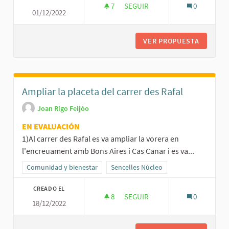
7
7 SEGUIDORAS
SEGUIR
0
01/12/2022
BO PEL CONSUM LOCAL
VER PROPUESTA
BO PEL 
Ampliar la placeta del carrer des Rafal
Joan Rigo Feijóo
EN EVALUACIÓN
1)Al carrer des Rafal es va ampliar la vorera en
l'encreuament amb Bons Aires i Cas Canar i es va...
Resultados al filtrar por la categoría: Comunidad y bienestar
Comunidad y bienestar
Resultados al filtrar por el ámbito: Se
Sencelles Núcleo
CREADO EL
8
8 SEGUIDORAS
SEGUIR
0
18/12/2022
AMPLIAR LA PLACETA DEL CARR