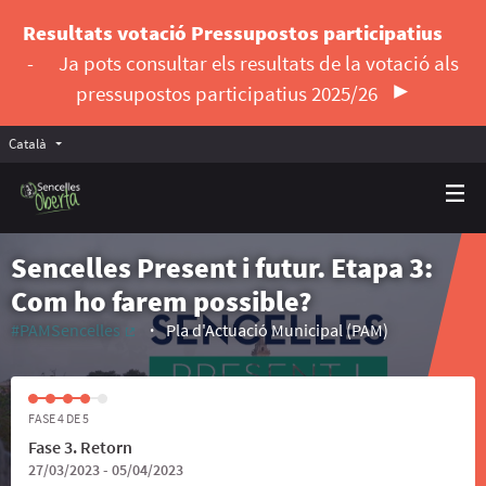
Resultats votació Pressupostos participatius
-
Ja pots consultar els resultats de la votació als
pressupostos participatius 2025/26
Català
Triar la llengua
Elegir el idioma
Sencelles Present i futur. Etapa 3:
Com ho farem possible?
#PAMSencelles
Pla d'Actuació Municipal (PAM)
(Enllaç extern)
FASE 4 DE 5
Fase 3. Retorn
27/03/2023 - 05/04/2023