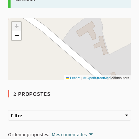
El següent element és un mapa que presenta els components d'aq
+
−
Leaflet
|
© OpenStreetMap
contributors
2 PROPOSTES
Filtre
Ordenar propostes:
Més comentades