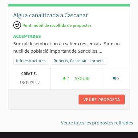
Aigua canalitzada a Cascanar
Punt mòbil de recollida de propostes
ACCEPTADES
Som al desembre i no en sabem res, encara.Som un
nucli de població important de Sencelles....
Resultats al filtrar per la categoria: Infraestructures
Infraestructures
Resultats al filtrar per l'àmbit: Ruberts, Casca
Ruberts, Cascanar i Jornets
CREAT EL
7
7 SEGUIDORES
SEGUIR
0
18/12/2022
AIGUA CANALITZADA A CASCAN
VEURE PROPOSTA
AIGUA C
Veure totes les propostes retirades