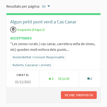
Resultats per pàgina:
50
Algun petit punt verd a Cas Canar
Enquesta (Etapa 1)
ACCEPTADES
"Les zones rurals ( cas canar, carretera vella de sineu,
etc) queden molt enfora dels punts...
Resultats al filtrar per la categoria: Sostenibilitat i Consum Respo
Sostenibilitat i Consum Responsable
Resultats al filtrar per l'àmbit: Ruberts, Cascanar i Jornets
Ruberts, Cascanar i Jornets
CREAT EL
8
8 SEGUIDORES
SEGUIR
0
01/12/2022
ALGUN PETIT PUNT VERD A CA
VEURE PROPOSTA
ALGUN P