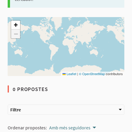
El següent element és un mapa que presenta els components d'aq
+
−
Leaflet
|
© OpenStreetMap
contributors
0 PROPOSTES
Filtre
Ordenar propostes:
Amb més seguidores