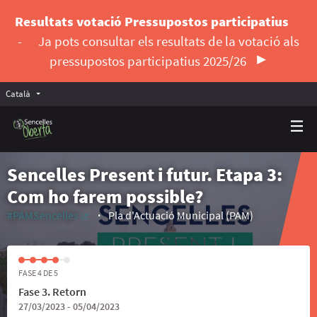
Resultats votació Pressupostos participatius
-
Ja pots consultar els resultats de la votació als
pressupostos participatius 2025/26
Català
Triar la llengua
Elegir el idioma
Sencelles Present i futur. Etapa 3:
Com ho farem possible?
#PAMSencelles
Pla d'Actuació Municipal (PAM)
(Enllaç extern)
FASE 4 DE 5
Fase 3. Retorn
27/03/2023 - 05/04/2023