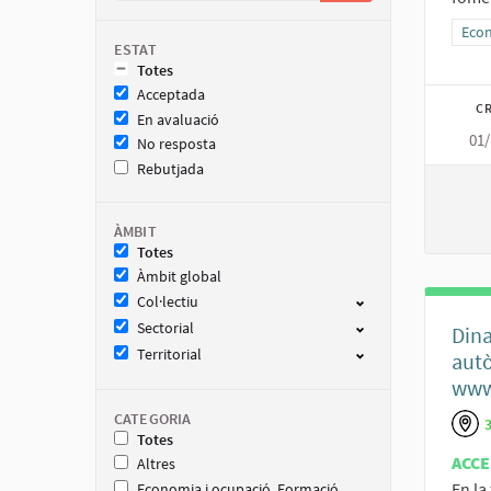
Resu
Econ
ESTAT
Totes
Acceptada
CR
En avaluació
01/
No resposta
Rebutjada
ÀMBIT
Totes
Àmbit global
Col·lectiu
Sectorial
Dina
Territorial
autò
www.
CATEGORIA
Totes
ACCE
Altres
En la
Economia i ocupació. Formació