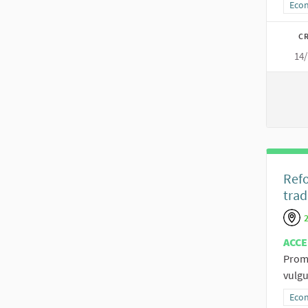
Resu
Econ
CR
14/
Refo
trad
ACCE
Promo
vulgu
Resu
Econ