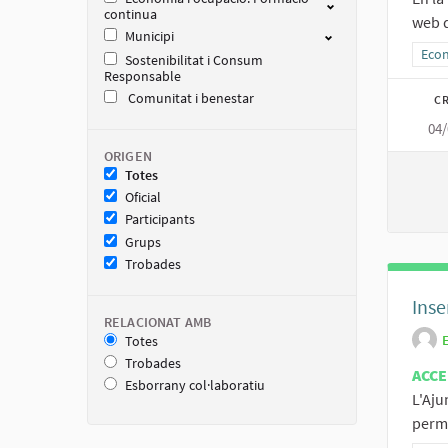
continua
web d
Municipi
Resu
Econ
Sostenibilitat i Consum
Responsable
Comunitat i benestar
CR
04/
ORIGEN
Totes
Oficial
Participants
Grups
Trobades
Inse
RELACIONAT AMB
Totes
Trobades
ACCE
Esborrany col·laboratiu
L'Aju
perme