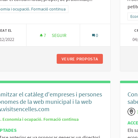
peti
ltats al filtrar per la categoria: Economia i ocupació. Formació continua
omia i ocupació. Formació continua
Resu
Eco
EAT EL
C
7
7 SEGUIDORES
SEGUIR
0
12/2022
04
BO PEL CONSUM LOCAL
VEURE PROPOSTA
BO PEL CONSUM L
mitzar el catàleg d'empreses i persones
Conc
nomes de la web municipal i la web
sab
visitsencelles.com
3. Economia i ocupació. Formació continua
ACC
PTADES
Els 
 fase anterior es va proposar generar un directori
econ