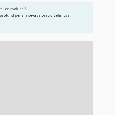
s i en avaluació.
rofund per a la seva valoració definitiva
rvir amb un lector de pantalla però pot ser difícil d'entendre.