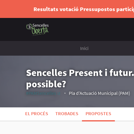
Resultats votació Pressupostos partic
Inici
Sencelles Present i futu
possible?
#PAMSencelles
Pla d'Actuació Municipal (PAM)
(Enllaç extern)
EL PROCÉS
TROBADES
PROPOSTES