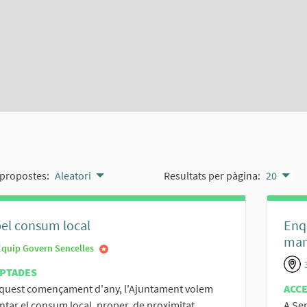
propostes:
Aleatori
Resultats per pàgina:
20
el consum local
Enq
man
Equip Govern Sencelles
PTADES
aquest començament d'any, l'Ajuntament volem
ACC
tar el consum local, proper, de proximitat,...
A Se