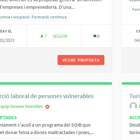
'empreses i emprenedoria. D'una...
Resu
For
ltats al filtrar per la categoria: Economia i ocupació. Formació continua
omia i ocupació. Formació continua
EAT EL
C
7
7 SEGUIDORES
SEGUIR
0
01/2023
04
DINAMITZAR EL CATÀLEG D'EMPRESES I P
VEURE PROPOSTA
DINAMITZAR EL CA
rció laboral de persones vulnerables
Tur
Equip Govern Sencelles
PTADES
ACC
ntament s'acull a un programa del SOIB que
Desd
t donar feina a dones maltractades i joves,...
turis