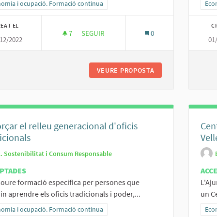
ltats al filtrar per la categoria: Economia i ocupació. Formació continua
omia i ocupació. Formació continua
Resu
Eco
EAT EL
C
7
7 SEGUIDORES
SEGUIR
0
12/2022
01
INSERCIÓ LABORAL DE PERSONES VULNER
VEURE PROPOSTA
INSERCIÓ LABORA
rçar el relleu generacional d'oficis
Cent
icionals
Vell
2. Sostenibilitat i Consum Responsable
PTADES
ACC
ure formació específica per persones que
L'Aju
in aprendre els oficis tradicionals i poder,...
un Ce
ltats al filtrar per la categoria: Economia i ocupació. Formació continua
omia i ocupació. Formació continua
Resu
Eco