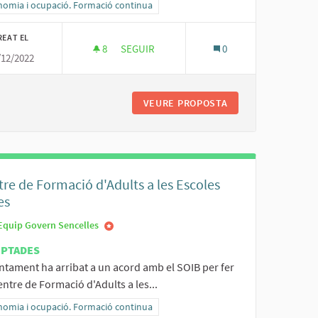
ltats al filtrar per la categoria: Economia i ocupació. Formació continua
nomia i ocupació. Formació continua
REAT EL
8
8 SEGUIDORES
SEGUIR
0
/12/2022
ABLES
TURISME SOSTENIBLE
L DE PERSONES VULNERABLES
VEURE PROPOSTA
TURISME SOSTENI
re de Formació d'Adults a les Escoles
es
Equip Govern Sencelles
EPTADES
ntament ha arribat a un acord amb el SOIB per fer
ntre de Formació d'Adults a les...
ltats al filtrar per la categoria: Economia i ocupació. Formació continua
nomia i ocupació. Formació continua