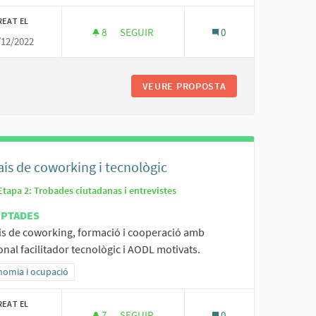
REAT EL
8
8 SEGUIDORES
SEGUIR
0
/12/2022
ICIS TRADICIONALS
CENTRE DE FORMACIÓ D'ADULTS A LES ESC
EU GENERACIONAL D'OFICIS TRADICIONALS
VEURE PROPOSTA
CENTRE DE FORMAC
is de coworking i tecnològic
Etapa 2: Trobades ciutadanas i entrevistes
EPTADES
is de coworking, formació i cooperació amb
nal facilitador tecnològic i AODL motivats.
ltats al filtrar per la categoria: Economia i ocupació
nomia i ocupació
REAT EL
7
7 SEGUIDORES
SEGUIR
0