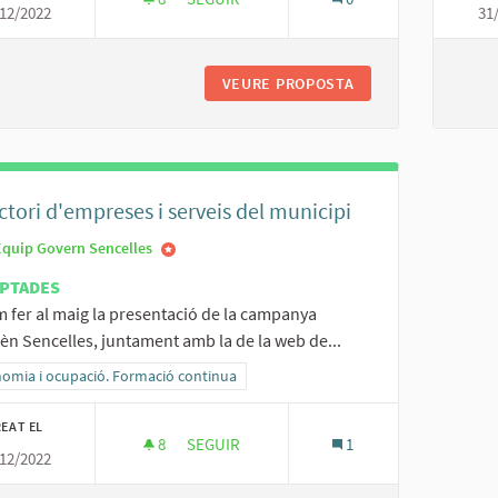
12/2022
31
PROMOCIÓ MERCATS DE SENCELLES
VEURE PROPOSTA
PROMOCIÓ MERCAT
ctori d'empreses i serveis del municipi
Equip Govern Sencelles
PTADES
 fer al maig la presentació de la campanya
n Sencelles, juntament amb la de la web de...
ltats al filtrar per la categoria: Economia i ocupació. Formació continua
omia i ocupació. Formació continua
EAT EL
8
8 SEGUIDORES
SEGUIR
1
12/2022
DIRECTORI D'EMPRESES I SERVEIS DEL MUN