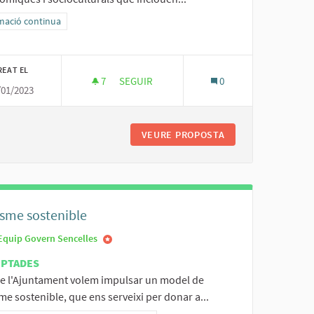
ltats al filtrar per la categoria: Formació continua
mació continua
REAT EL
7
7 SEGUIDORES
SEGUIR
0
/01/2023
ERSONES AUTÒNOMES DE LA WEB MUNICIPAL I LA WEB WWW.VISITSENC
CONCURS DE FOTOGRAFIA, VÍDEO I TALLE
TÀLEG D'EMPRESES I PERSONES AUTÒNOMES DE LA WEB MUNICIPAL
VEURE PROPOSTA
CONCURS DE FOTOG
isme sostenible
Equip Govern Sencelles
EPTADES
e l'Ajuntament volem impulsar un model de
me sostenible, que ens serveixi per donar a...