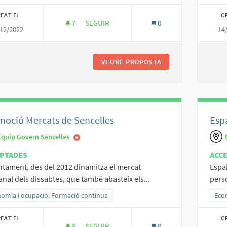
EAT EL
C
7
7 SEGUIDORES
SEGUIR
0
12/2022
14
REFORÇAR EL RELLEU GENERACIONAL D'OF
VEURE PROPOSTA
REFORÇAR EL RELL
oció Mercats de Sencelles
Espa
Equip Govern Sencelles
PTADES
ACC
ntament, des del 2012 dinamitza el mercat
Espa
nal dels dissabtes, que també abasteix els...
perso
ltats al filtrar per la categoria: Economia i ocupació. Formació continua
omia i ocupació. Formació continua
Resu
Eco
EAT EL
C
8
8 SEGUIDORES
SEGUIR
0