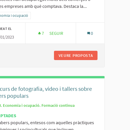
tes empreses amb què comptava. Destaca la...
ltats al filtrar per la categoria: Economia i ocupació
nomia i ocupació
REAT EL
7
7 SEGUIDORES
SEGUIR
0
/01/2023
ENQUESTA SOBRE EMPRESES I COMERÇOS 
OCAL
VEURE PROPOSTA
ENQUESTA SOBRE 
urs de fotografia, vídeo i tallers sobre
ers populars
3. Economia i ocupació. Formació continua
EPTADES
sabers populars, entesos com aquelles pràctiques
òmiques i socioculturals que inclouen...