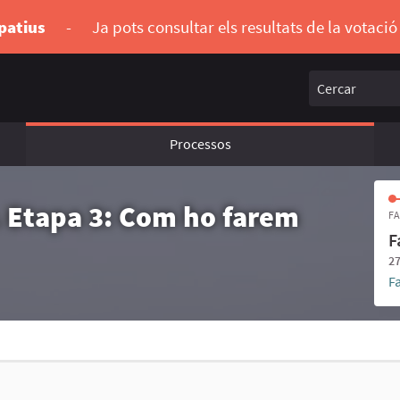
ipatius
-
Ja pots consultar els resultats de la votaci
Cercar
Processos
r. Etapa 3: Com ho farem
FA
F
27
F