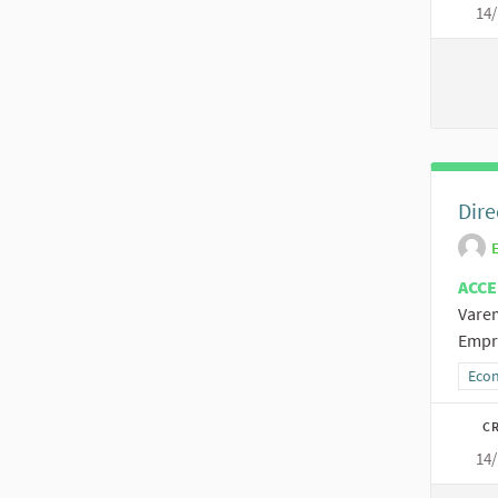
14/
Dire
ACCE
Varem
Emprè
Resu
Econ
CR
14/