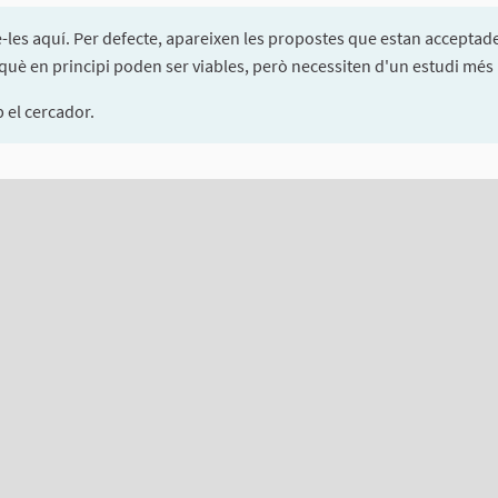
e-les aquí. Per defecte, apareixen les propostes que estan acceptade
è en principi poden ser viables, però necessiten d'un estudi més p
el cercador.
ents d'aquesta pàgina com a punts al mapa. L'element es pot fer se