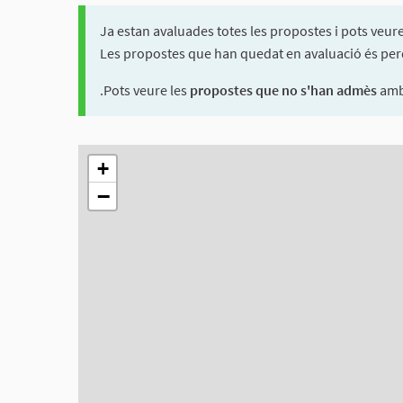
Ja estan avaluades totes les propostes i pots veur
Les propostes que han quedat en avaluació és perqu
.Pots veure les
propostes que no s'han admès
amb 
El següent element és un mapa que presenta els compon
+
−