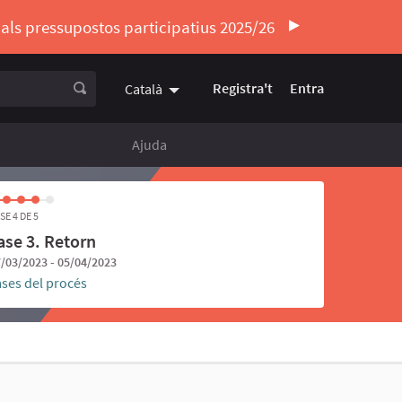
ó als pressupostos participatius 2025/26
Registra't
Entra
Català
Triar la llengua
Elegir el idioma
Ajuda
SE 4 DE 5
ase 3. Retorn
/03/2023 - 05/04/2023
ases del procés