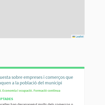
Leaflet
uesta sobre empreses i comerços que
quen a la població del municipi
3. Economia i ocupació. Formació continua
EPTADES
ncelles han desaparegut molts dels comerços o