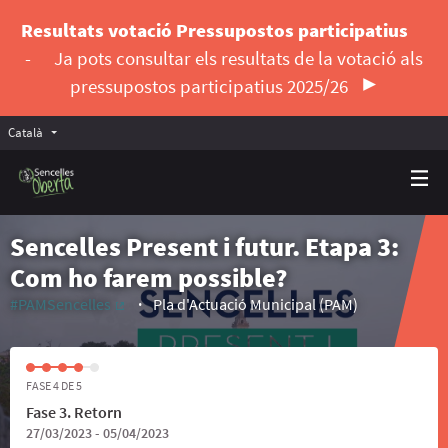
Resultats votació Pressupostos participatius
-
Ja pots consultar els resultats de la votació als
pressupostos participatius 2025/26
Català
Triar la llengua
Elegir el idioma
Sencelles Present i futur. Etapa 3:
Com ho farem possible?
#PAMSencelles
Pla d'Actuació Municipal (PAM)
(Enllaç extern)
FASE 4 DE 5
Fase 3. Retorn
27/03/2023 - 05/04/2023