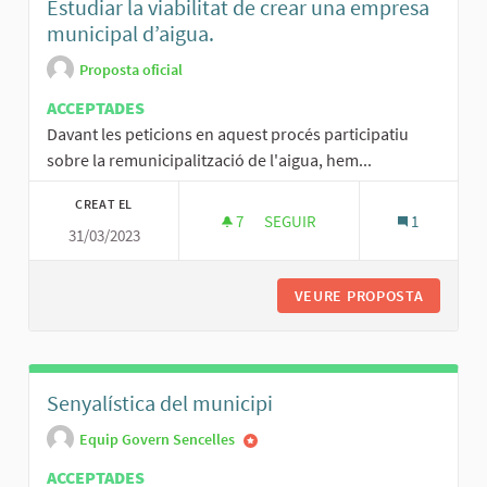
Estudiar la viabilitat de crear una empresa
municipal d’aigua.
Proposta oficial
ACCEPTADES
Davant les peticions en aquest procés participatiu
sobre la remunicipalització de l'aigua, hem...
CREAT EL
7
7 SEGUIDORES
SEGUIR
1
31/03/2023
ESTUDIAR LA VIABILITAT DE CR
VEURE PROPOSTA
ESTUDIA
Senyalística del municipi
Equip Govern Sencelles
ACCEPTADES