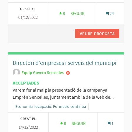
CREAT EL
8
8 SEGUIDORES
SEGUIR
24
01/12/2022
RUTILIZACIÓN DESDE EL PUNT 
VEURE PROPOSTA
RUTILIZ
Directori d'empreses i serveis del municipi
Equip Govern Sencelles
ACCEPTADES
Varem fer al maig la presentació de la campanya
Emprèn Sencelles, juntament amb la de la web de...
Resultats al filtrar per la categoria: Economia i ocupació. Formació
Economia i ocupació. Formació continua
CREAT EL
8
8 SEGUIDORES
SEGUIR
1
14/12/2022
DIRECTORI D'EMPRESES I SERV