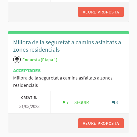
VEURE PROPOSTA
DIRECTO
Millora de la seguretat a camins asfaltats a
zones residencials
Enquesta (Etapa 1)
ACCEPTADES
Millora de la seguretat a camins asfaltats a zones
residencials
CREAT EL
7
7 SEGUIDORES
SEGUIR
3
31/03/2023
MILLORA DE LA SEGURETAT A C
VEURE PROPOSTA
MILLORA