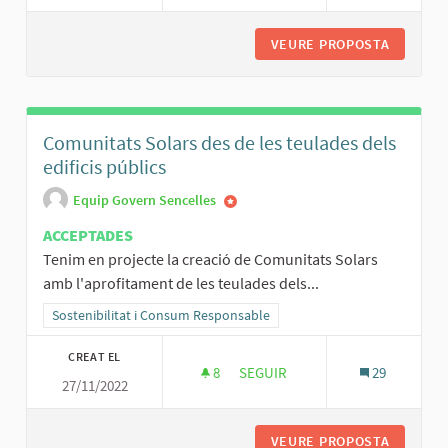
VEURE PROPOSTA
NOVA PL
Comunitats Solars des de les teulades dels
edificis públics
Equip Govern Sencelles
ACCEPTADES
Tenim en projecte la creació de Comunitats Solars
amb l'aprofitament de les teulades dels...
Resultats al filtrar per la categoria: Sostenibilitat i Consum Respo
Sostenibilitat i Consum Responsable
CREAT EL
8
8 SEGUIDORES
SEGUIR
29
27/11/2022
COMUNITATS SOLARS DES DE LES
VEURE PROPOSTA
COMUNIT