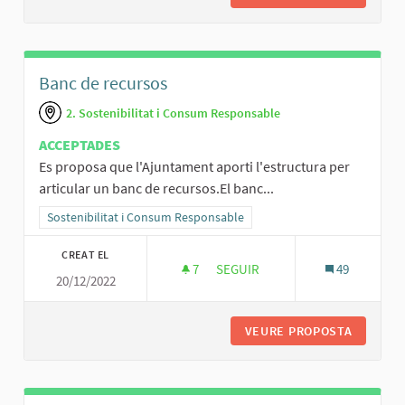
Banc de recursos
2. Sostenibilitat i Consum Responsable
ACCEPTADES
Es proposa que l'Ajuntament aporti l'estructura per
articular un banc de recursos.El banc...
Resultats al filtrar per la categoria: Sostenibilitat i Consum Respo
Sostenibilitat i Consum Responsable
CREAT EL
7
7 SEGUIDORES
SEGUIR
49
20/12/2022
BANC DE RECURSOS
VEURE PROPOSTA
BANC D