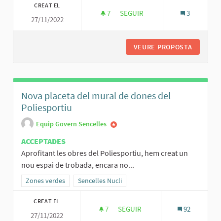
CREAT EL
7
7 SEGUIDORES
SEGUIR
3
27/11/2022
CONVENI PER CONSTRUIR HABIT
VEURE PROPOSTA
CONVENI
Nova placeta del mural de dones del
Poliesportiu
Equip Govern Sencelles
ACCEPTADES
Aprofitant les obres del Poliesportiu, hem creat un
nou espai de trobada, encara no...
Resultats al filtrar per la categoria: Zones verdes
Zones verdes
Resultats al filtrar per l'àmbit: Sencelles Nucli
Sencelles Nucli
CREAT EL
7
7 SEGUIDORES
SEGUIR
92
27/11/2022
NOVA PLACETA DEL MURAL DE 