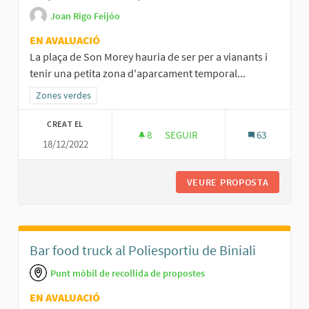
Joan Rigo Feijóo
EN AVALUACIÓ
La plaça de Son Morey hauria de ser per a vianants i
tenir una petita zona d'aparcament temporal...
Resultats al filtrar per la categoria: Zones verdes
Zones verdes
CREAT EL
8
8 SEGUIDORES
SEGUIR
63
18/12/2022
PLAÇA DE SON MOREY PER A VI
VEURE PROPOSTA
PLAÇA D
Bar food truck al Poliesportiu de Biniali
Punt mòbil de recollida de propostes
EN AVALUACIÓ