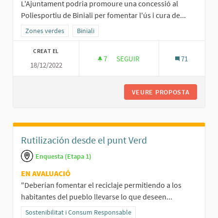
L'Ajuntament podria promoure una concessió al
Poliesportiu de Biniali per fomentar l'ús i cura de...
Resultats al filtrar per la categoria: Zones verdes
Zones verdes
Resultats al filtrar per l'àmbit: Biniali
Biniali
CREAT EL
7
7 SEGUIDORES
SEGUIR
71
18/12/2022
BAR FOOD TRUCK AL POLIESPORT
VEURE PROPOSTA
BAR FOO
Rutilización desde el punt Verd
Enquesta (Etapa 1)
EN AVALUACIÓ
"Deberían fomentar el reciclaje permitiendo a los
habitantes del pueblo llevarse lo que deseen...
Resultats al filtrar per la categoria: Sostenibilitat i Consum Respo
Sostenibilitat i Consum Responsable