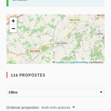
El següent element és un mapa que presenta els components d'aq
+
−
Leaflet
|
© OpenStreetMap
contributors
116 PROPOSTES
Filtre
Ordenar propostes:
Amb més autores