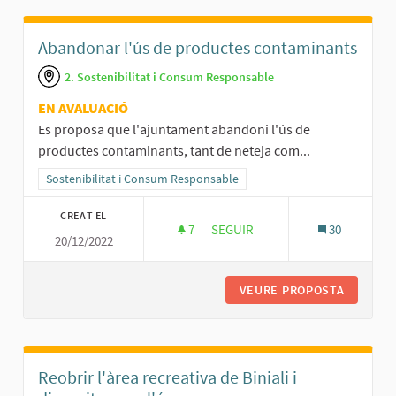
Abandonar l'ús de productes contaminants
2. Sostenibilitat i Consum Responsable
EN AVALUACIÓ
Es proposa que l'ajuntament abandoni l'ús de
productes contaminants, tant de neteja com...
Resultats al filtrar per la categoria: Sostenibilitat i Consum Respo
Sostenibilitat i Consum Responsable
CREAT EL
7
7 SEGUIDORES
SEGUIR
30
20/12/2022
ABANDONAR L'ÚS DE PRODUCT
VEURE PROPOSTA
ABANDON
Reobrir l'àrea recreativa de Biniali i