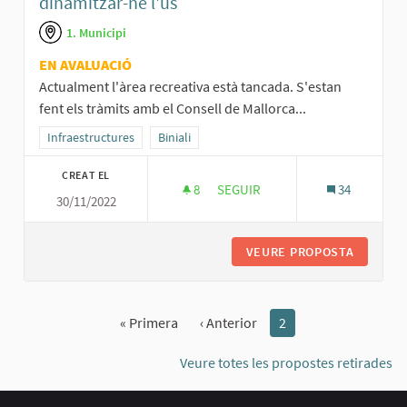
dinamitzar-ne l'ús
1. Municipi
EN AVALUACIÓ
Actualment l'àrea recreativa està tancada. S'estan
fent els tràmits amb el Consell de Mallorca...
Resultats al filtrar per la categoria: Infraestructures
Infraestructures
Resultats al filtrar per l'àmbit: Biniali
Biniali
CREAT EL
8
8 SEGUIDORES
SEGUIR
34
30/11/2022
REOBRIR L'ÀREA RECREATIVA DE 
VEURE PROPOSTA
REOBRIR
« Primera
‹ Anterior
2
Veure totes les propostes retirades