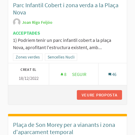
Parc Infantil Cobert i zona verda a la Plaça
Nova
Joan Rigo Feijóo
ACCEPTADES
1) Podríem tenir un parc infantil cobert a la plaça
Nova, aprofitant l'estructura existent, amb...
Resultats al filtrar per la categoria: Zones verdes
Zones verdes
Resultats al filtrar per l'àmbit: Sencelles Nucli
Sencelles Nucli
CREAT EL
8
8 SEGUIDORES
SEGUIR
46
18/12/2022
PARC INFANTIL COBERT I ZONA 
VEURE PROPOSTA
PARC IN
Plaça de Son Morey per a vianants i zona
d'aparcament temporal