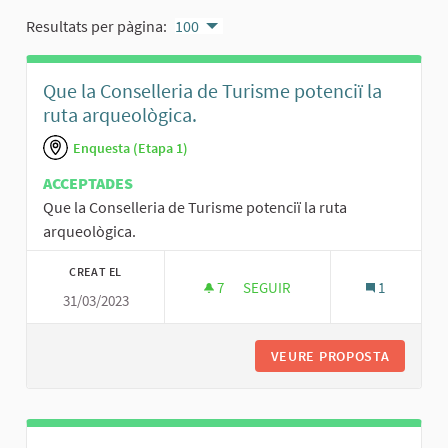
Resultats per pàgina:
100
Que la Conselleria de Turisme potenciï la
ruta arqueològica.
Enquesta (Etapa 1)
ACCEPTADES
Que la Conselleria de Turisme potenciï la ruta
arqueològica.
CREAT EL
7
7 SEGUIDORES
SEGUIR
1
31/03/2023
QUE LA CONSELLERIA DE TURI
VEURE PROPOSTA
QUE LA 