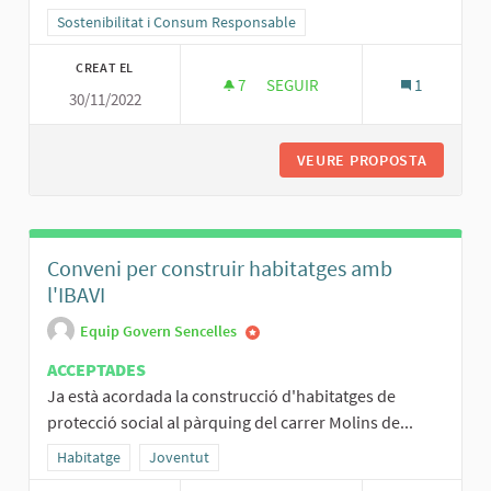
Resultats al filtrar per la categoria: Sostenibilitat i Consum Respo
Sostenibilitat i Consum Responsable
CREAT EL
7
7 SEGUIDORES
SEGUIR
1
30/11/2022
PLAQUES SOLARS PER ENLLUMEN
VEURE PROPOSTA
PLAQUES
Conveni per construir habitatges amb
l'IBAVI
Equip Govern Sencelles
ACCEPTADES
Ja està acordada la construcció d'habitatges de
protecció social al pàrquing del carrer Molins de...
Resultats al filtrar per la categoria: Habitatge
Habitatge
Resultats al filtrar per l'àmbit: Joventut
Joventut