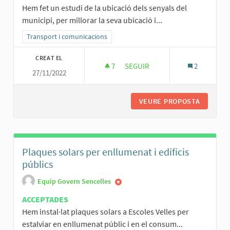
Hem fet un estudi de la ubicació dels senyals del
municipi, per millorar la seva ubicació i...
Resultats al filtrar per la categoria: Transport i comunicacions
Transport i comunicacions
CREAT EL
7
7 SEGUIDORES
SEGUIR
2
27/11/2022
SENYALÍSTICA DEL MUNICIPI
VEURE PROPOSTA
SENYALÍ
Plaques solars per enllumenat i edificis
públics
Equip Govern Sencelles
ACCEPTADES
Hem instal·lat plaques solars a Escoles Velles per
estalviar en enllumenat públic i en el consum...