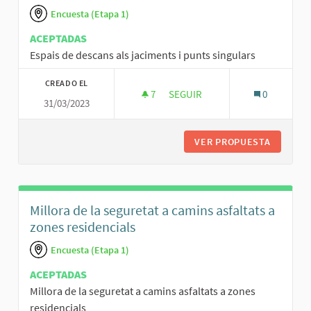
Encuesta (Etapa 1)
ACEPTADAS
Espais de descans als jaciments i punts singulars
CREADO EL
7
7 SEGUIDORAS
SEGUIR
0
31/03/2023
ESPAIS DE DESCANS ALS JACIM
VER PROPUESTA
ESPAIS 
Millora de la seguretat a camins asfaltats a
zones residencials
Encuesta (Etapa 1)
ACEPTADAS
Millora de la seguretat a camins asfaltats a zones
residencials