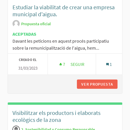
Estudiar la viabilitat de crear una empresa
municipal d’aigua.
Propuesta oficial
ACEPTADAS
Davant les peticions en aquest procés participatiu
sobre la remunicipalització de l'aigua, hem...
CREADO EL
7
7 SEGUIDORAS
SEGUIR
1
31/03/2023
ESTUDIAR LA VIABILITAT DE CR
VER PROPUESTA
ESTUDIA
Visibilitzar els productors i elaborats
ecològics de la zona
2. Sostenibilidad y Consumo Responsable