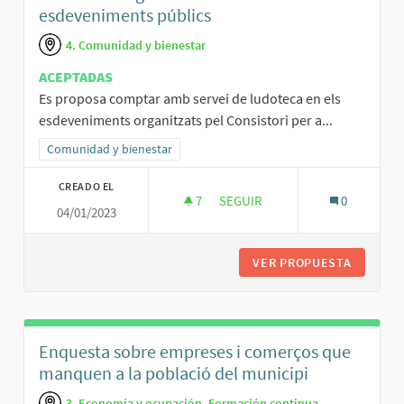
esdeveniments públics
4. Comunidad y bienestar
ACEPTADAS
Es proposa comptar amb servei de ludoteca en els
esdeveniments organitzats pel Consistori per a...
Resultados al filtrar por la categoría: Comunidad y bienestar
Comunidad y bienestar
CREADO EL
7
7 SEGUIDORAS
SEGUIR
0
04/01/2023
BORSA DE CANGURS I LUDOTEC
VER PROPUESTA
BORSA D
Enquesta sobre empreses i comerços que
manquen a la població del municipi
3. Economía y ocupación. Formación continua