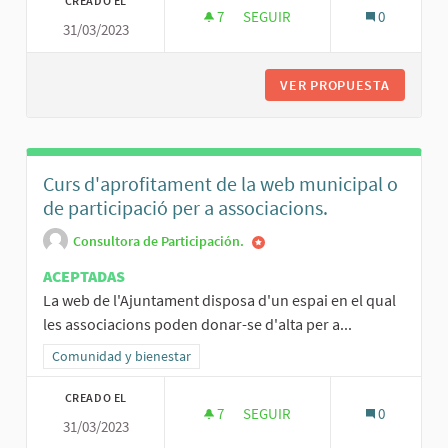
CREADO EL
7
7 SEGUIDORAS
SEGUIR
0
31/03/2023
GUIA DE BENVINGUDA
VER PROPUESTA
GUIA DE
Curs d'aprofitament de la web municipal o
de participació per a associacions.
Consultora de Participación.
ACEPTADAS
La web de l'Ajuntament disposa d'un espai en el qual
les associacions poden donar-se d'alta per a...
Resultados al filtrar por la categoría: Comunidad y bienestar
Comunidad y bienestar
CREADO EL
7
7 SEGUIDORAS
SEGUIR
0
31/03/2023
CURS D'APROFITAMENT DE LA W