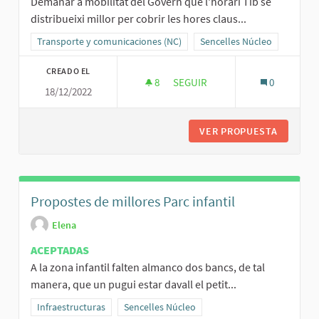
Demanar a mobilitat del Govern que l'horari Tib se
distribueixi millor per cobrir les hores claus...
Resultados al filtrar por la categoría: Transporte y comunicaciones
Transporte y comunicaciones (NC)
Resultados al filtrar por el
Sencelles Núcleo
CREADO EL
8
8 SEGUIDORAS
SEGUIR
0
18/12/2022
MILLORAR SERVEI TIB
VER PROPUESTA
MILLORA
Propostes de millores Parc infantil
Elena
ACEPTADAS
A la zona infantil falten almanco dos bancs, de tal
manera, que un pugui estar davall el petit...
Resultados al filtrar por la categoría: Infraestructuras
Infraestructuras
Resultados al filtrar por el ámbito: Sencelles 
Sencelles Núcleo