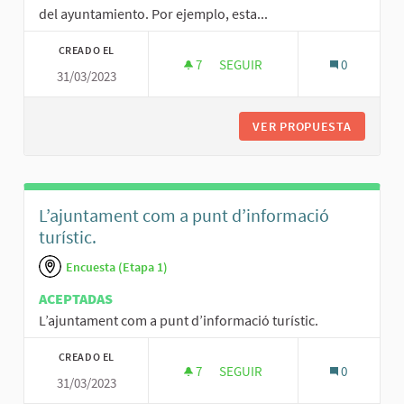
del ayuntamiento. Por ejemplo, esta...
CREADO EL
7
7 SEGUIDORAS
SEGUIR
0
31/03/2023
ACCESIBILIDAD A LA PARTICIP
VER PROPUESTA
ACCESIB
L’ajuntament com a punt d’informació
turístic.
Encuesta (Etapa 1)
ACEPTADAS
L’ajuntament com a punt d’informació turístic.
CREADO EL
7
7 SEGUIDORAS
SEGUIR
0
31/03/2023
L’AJUNTAMENT COM A PUNT D’