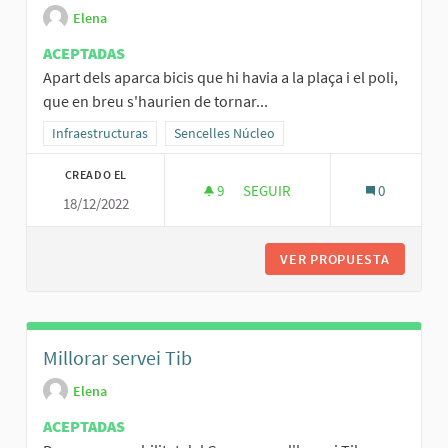
Elena
ACEPTADAS
Apart dels aparca bicis que hi havia a la plaça i el poli,
que en breu s'haurien de tornar...
Resultados al filtrar por la categoría: Infraestructuras
Infraestructuras
Resultados al filtrar por el ámbito: Sencelles 
Sencelles Núcleo
CREADO EL
9
9 SEGUIDORAS
SEGUIR
0
18/12/2022
APARCA BICIS
VER PROPUESTA
APARCA 
Millorar servei Tib
Elena
ACEPTADAS