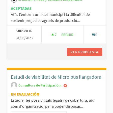
ACEPTADAS
Atès l'entorn rural del municipi i la dificultat de
sostenir projectes agraris de producció...
CREADO EL
7
7 SEGUIDORAS
SEGUIR
0
31/03/2023
VISIBILITZAR ELS PRODUCTORS
VER PROPUESTA
VISIBIL
Estudi de viabilitat de Micro bus llançadora
Consultora de Participación.
EN EVALUACIÓN
Estudiar les possibilitats legals i de cobertura, així
com d'organització, per a poder disposar...