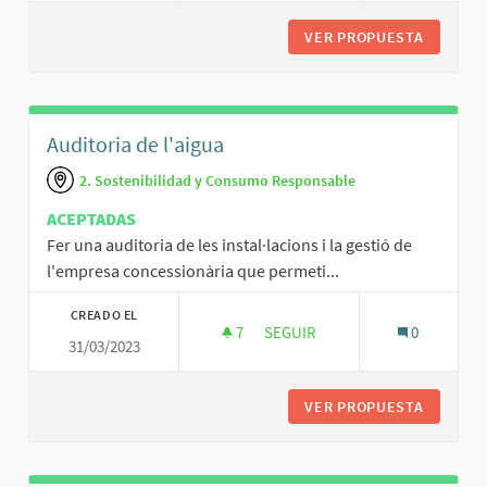
VER PROPUESTA
CURS D'
Auditoria de l'aigua
2. Sostenibilidad y Consumo Responsable
ACEPTADAS
Fer una auditoria de les instal·lacions i la gestió de
l'empresa concessionària que permeti...
CREADO EL
7
7 SEGUIDORAS
SEGUIR
0
31/03/2023
AUDITORIA DE L'AIGUA
VER PROPUESTA
AUDITOR