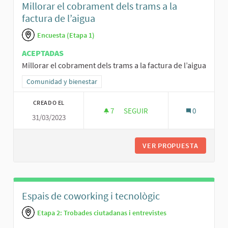
Millorar el cobrament dels trams a la
factura de l’aigua
Encuesta (Etapa 1)
ACEPTADAS
Millorar el cobrament dels trams a la factura de l’aigua
Resultados al filtrar por la categoría: Comunidad y bienestar
Comunidad y bienestar
CREADO EL
7
7 SEGUIDORAS
SEGUIR
0
31/03/2023
MILLORAR EL COBRAMENT DELS 
VER PROPUESTA
MILLORA
Espais de coworking i tecnològic
Etapa 2: Trobades ciutadanas i entrevistes