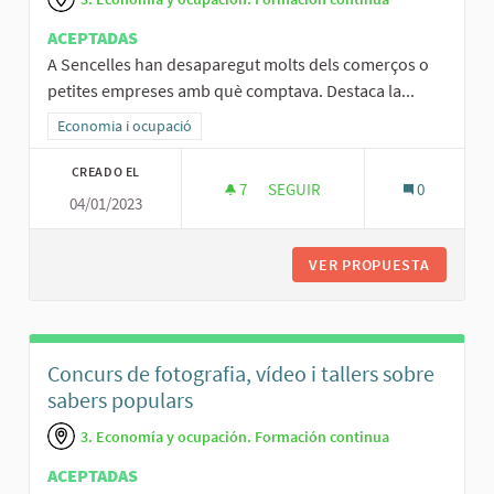
ACEPTADAS
A Sencelles han desaparegut molts dels comerços o
petites empreses amb què comptava. Destaca la...
Resultados al filtrar por la categoría: Economia i ocupació
Economia i ocupació
CREADO EL
7
7 SEGUIDORAS
SEGUIR
0
04/01/2023
ENQUESTA SOBRE EMPRESES I 
VER PROPUESTA
ENQUEST
Concurs de fotografia, vídeo i tallers sobre
sabers populars
3. Economía y ocupación. Formación continua
ACEPTADAS