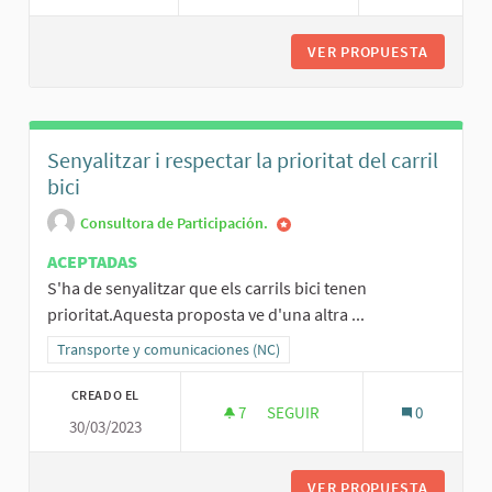
VER PROPUESTA
ESPAI A
Senyalitzar i respectar la prioritat del carril
bici
Consultora de Participación.
ACEPTADAS
S'ha de senyalitzar que els carrils bici tenen
prioritat.Aquesta proposta ve d'una altra ...
Resultados al filtrar por la categoría: Transporte y comunicaciones
Transporte y comunicaciones (NC)
CREADO EL
7
7 SEGUIDORAS
SEGUIR
0
30/03/2023
SENYALITZAR I RESPECTAR LA P
VER PROPUESTA
SENYALI