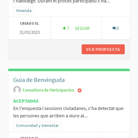
l'habitatge. Durant el procés participatiu s'ha...
Resultados al filtrar por la categoría: Vivienda
Vivienda
CREADO EL
7
7 SEGUIDORAS
SEGUIR
0
31/03/2023
ESTUDI DE MESURES PER A FOM
VER PROPUESTA
ESTUDI 
Guia de Benvinguda
Consultora de Participación.
ACEPTADAS
En l'enquesta i sessions ciutadanes, s'ha detectat que
les persones que arriben a viure al...
Resultados al filtrar por la categoría: Comunidad y bienestar
Comunidad y bienestar