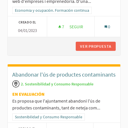
web d'empreses i emprenedoria. D'una...
Resultados al filtrar por la categoría: Economia y ocupación. Form
Economia y ocupación. Formación continua
CREADO EL
7
7 SEGUIDORAS
SEGUIR
0
04/01/2023
DINAMITZAR EL CATÀLEG D'EM
VER PROPUESTA
DINAMIT
Abandonar l'ús de productes contaminants
2. Sostenibilidad y Consumo Responsable
EN EVALUACIÓN
Es proposa que l'ajuntament abandoni l'ús de
productes contaminants, tant de neteja com...
Resultados al filtrar por la categoría: Sostenibilidad y Consumo R
Sostenibilidad y Consumo Responsable