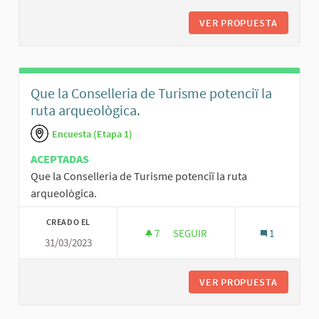
VER PROPUESTA
L’AJUNT
Que la Conselleria de Turisme potenciï la
ruta arqueològica.
Encuesta (Etapa 1)
ACEPTADAS
Que la Conselleria de Turisme potenciï la ruta
arqueològica.
CREADO EL
7
7 SEGUIDORAS
SEGUIR
1
31/03/2023
QUE LA CONSELLERIA DE TURI
VER PROPUESTA
QUE LA 