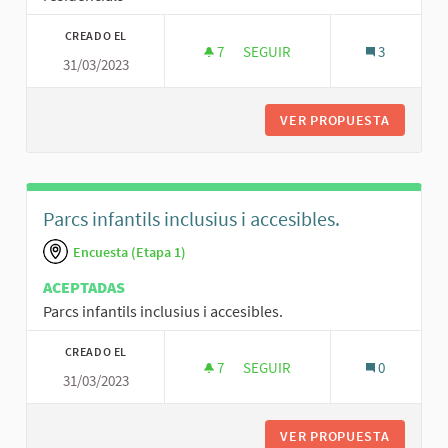
CREADO EL
7
7 SEGUIDORAS
SEGUIR
3
31/03/2023
MILLORA DE LA SEGURETAT A C
VER PROPUESTA
MILLORA
Parcs infantils inclusius i accesibles.
Encuesta (Etapa 1)
ACEPTADAS
Parcs infantils inclusius i accesibles.
CREADO EL
7
7 SEGUIDORAS
SEGUIR
0
31/03/2023
PARCS INFANTILS INCLU
VER PROPUESTA
PARCS I