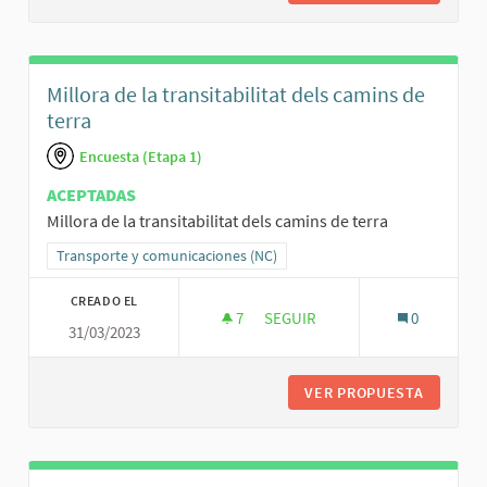
Millora de la transitabilitat dels camins de
terra
Encuesta (Etapa 1)
ACEPTADAS
Millora de la transitabilitat dels camins de terra
Resultados al filtrar por la categoría: Transporte y comunicaciones
Transporte y comunicaciones (NC)
CREADO EL
7
7 SEGUIDORAS
SEGUIR
0
31/03/2023
MILLORA DE LA TRANSITABILITA
VER PROPUESTA
MILLORA