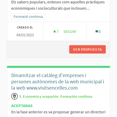
Els sabers populars, entesos com aquelles pràctiques
econòmiques i socioculturals que inclouen...
Resultados al filtrar por la categoría: Formació continua
Formació continua
CREADO EL
7
7 SEGUIDORAS
SEGUIR
0
04/01/2023
CONCURS DE FOTOGRAFIA, VÍD
VER PROPUESTA
CONCURS
Dinamitzar el catàleg d'empreses i
persones autònomes de la web municipal i
la web www.visitsencelles.com
3. Economía y ocupación. Formación continua
ACEPTADAS
En la fase anterior es va proposar generar un directori