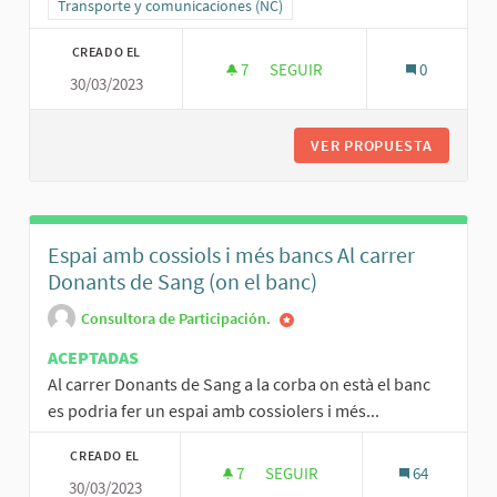
Resultados al filtrar por la categoría: Transporte y comunicaciones
Transporte y comunicaciones (NC)
CREADO EL
7
7 SEGUIDORAS
SEGUIR
0
30/03/2023
ESTUDI DE VIABILITAT DE MIC
VER PROPUESTA
ESTUDI 
Espai amb cossiols i més bancs Al carrer
Donants de Sang (on el banc)
Consultora de Participación.
ACEPTADAS
Al carrer Donants de Sang a la corba on està el banc
es podria fer un espai amb cossiolers i més...
CREADO EL
7
7 SEGUIDORAS
SEGUIR
64
30/03/2023
ESPAI AMB COSSIOLS I MÉS BA