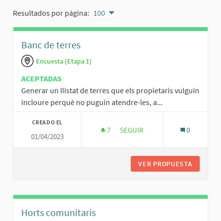
Resultados por página:
100
Banc de terres
Encuesta (Etapa 1)
ACEPTADAS
Generar un llistat de terres que els propietaris vulguin
incloure perquè no puguin atendre-les, a...
CREADO EL
7
7 SEGUIDORAS
SEGUIR
0
01/04/2023
BANC DE TERRES
VER PROPUESTA
BANC DE
Horts comunitaris