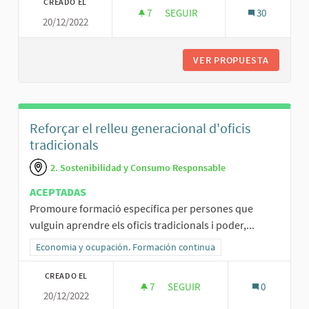
CREADO EL
7
7 SEGUIDORAS
SEGUIR
30
20/12/2022
ABANDONAR L'ÚS DE PRODUCT
VER PROPUESTA
ABANDON
Reforçar el relleu generacional d'oficis
tradicionals
2. Sostenibilidad y Consumo Responsable
ACEPTADAS
Promoure formació específica per persones que
vulguin aprendre els oficis tradicionals i poder,...
Resultados al filtrar por la categoría: Economia y ocupación. Form
Economia y ocupación. Formación continua
CREADO EL
7
7 SEGUIDORAS
SEGUIR
0
20/12/2022
REFORÇAR EL RELLEU GENERAC