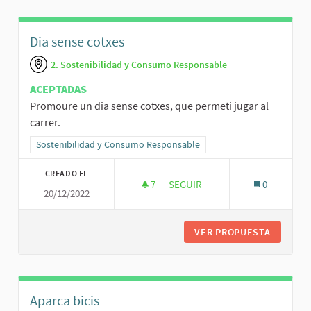
Dia sense cotxes
2. Sostenibilidad y Consumo Responsable
ACEPTADAS
Promoure un dia sense cotxes, que permeti jugar al
carrer.
Resultados al filtrar por la categoría: Sostenibilidad y Consumo R
Sostenibilidad y Consumo Responsable
CREADO EL
7
7 SEGUIDORAS
SEGUIR
0
20/12/2022
DIA SENSE COTXES
VER PROPUESTA
DIA SEN
Aparca bicis