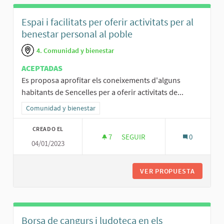
Espai i facilitats per oferir activitats per al
benestar personal al poble
4. Comunidad y bienestar
ACEPTADAS
Es proposa aprofitar els coneixements d'alguns
habitants de Sencelles per a oferir activitats de...
Resultados al filtrar por la categoría: Comunidad y bienestar
Comunidad y bienestar
CREADO EL
7
7 SEGUIDORAS
SEGUIR
0
04/01/2023
ESPAI I FACILITATS PER OFERI
VER PROPUESTA
ESPAI I
Borsa de cangurs i ludoteca en els