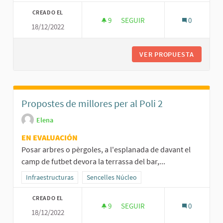
CREADO EL
9
9 SEGUIDORAS
SEGUIR
0
18/12/2022
PROPOSTES DE MILLORES PARC
VER PROPUESTA
PROPOST
Propostes de millores per al Poli 2
Elena
EN EVALUACIÓN
Posar arbres o pèrgoles, a l'esplanada de davant el
camp de futbet devora la terrassa del bar,...
Resultados al filtrar por la categoría: Infraestructuras
Infraestructuras
Resultados al filtrar por el ámbito: Sencelles 
Sencelles Núcleo
CREADO EL
9
9 SEGUIDORAS
SEGUIR
0
18/12/2022
PROPOSTES DE MILLORES PER A