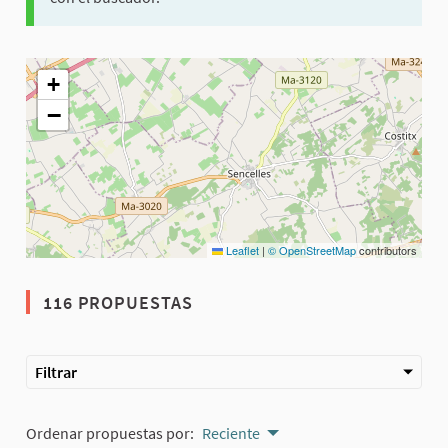
El siguiente elemento es un mapa que presenta los componentes 
+
−
Leaflet
|
© OpenStreetMap
contributors
116 PROPUESTAS
Filtrar
Ordenar propuestas por:
Reciente