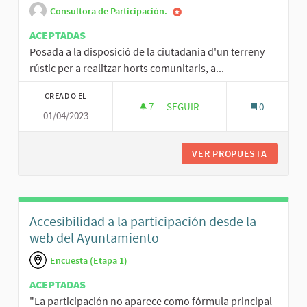
Consultora de Participación.
ACEPTADAS
Posada a la disposició de la ciutadania d'un terreny
rústic per a realitzar horts comunitaris, a...
CREADO EL
7
7 SEGUIDORAS
SEGUIR
0
01/04/2023
HORTS COMUNITARIS
VER PROPUESTA
HORTS C
Accesibilidad a la participación desde la
web del Ayuntamiento
Encuesta (Etapa 1)
ACEPTADAS
"La participación no aparece como fórmula principal