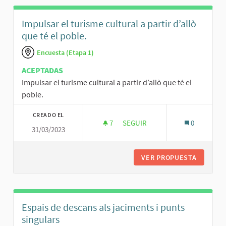
Impulsar el turisme cultural a partir d’allò
que té el poble.
Encuesta (Etapa 1)
ACEPTADAS
Impulsar el turisme cultural a partir d’allò que té el
poble.
CREADO EL
7
7 SEGUIDORAS
SEGUIR
0
31/03/2023
IMPULSAR EL TURISME CULTURA
VER PROPUESTA
IMPULSA
Espais de descans als jaciments i punts
singulars