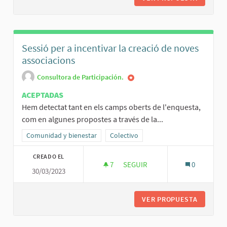
Sessió per a incentivar la creació de noves
associacions
Consultora de Participación.
ACEPTADAS
Hem detectat tant en els camps oberts de l'enquesta,
com en algunes propostes a través de la...
Resultados al filtrar por la categoría: Comunidad y bienestar
Comunidad y bienestar
Resultados al filtrar por el ámbito: Col
Colectivo
CREADO EL
7
7 SEGUIDORAS
SEGUIR
0
30/03/2023
SESSIÓ PER A INCENTIVAR LA 
VER PROPUESTA
SESSIÓ 