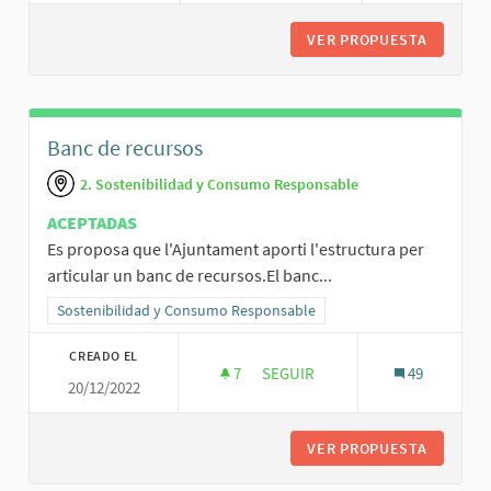
VER PROPUESTA
REFORÇA
Banc de recursos
2. Sostenibilidad y Consumo Responsable
ACEPTADAS
Es proposa que l'Ajuntament aporti l'estructura per
articular un banc de recursos.El banc...
Resultados al filtrar por la categoría: Sostenibilidad y Consumo R
Sostenibilidad y Consumo Responsable
CREADO EL
7
7 SEGUIDORAS
SEGUIR
49
20/12/2022
BANC DE RECURSOS
VER PROPUESTA
BANC D