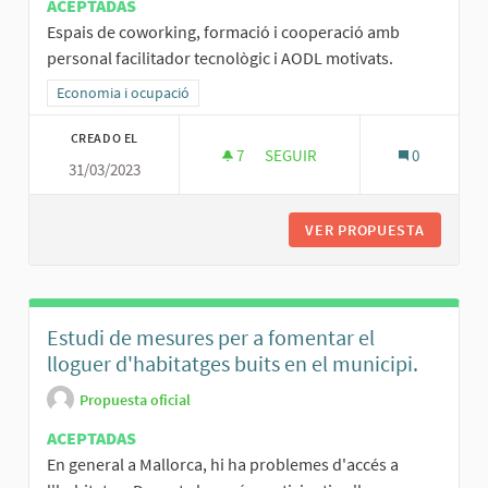
ACEPTADAS
Espais de coworking, formació i cooperació amb
personal facilitador tecnològic i AODL motivats.
Resultados al filtrar por la categoría: Economia i ocupació
Economia i ocupació
CREADO EL
7
7 SEGUIDORAS
SEGUIR
0
31/03/2023
ESPAIS DE COWORKING I TECN
VER PROPUESTA
ESPAIS 
Estudi de mesures per a fomentar el
lloguer d'habitatges buits en el municipi.
Propuesta oficial
ACEPTADAS
En general a Mallorca, hi ha problemes d'accés a