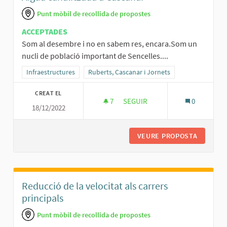
Punt mòbil de recollida de propostes
ACCEPTADES
Som al desembre i no en sabem res, encara.Som un
nucli de població important de Sencelles....
Resultats al filtrar per la categoria: Infraestructures
Infraestructures
Resultats al filtrar per l'àmbit: Ruberts, Casca
Ruberts, Cascanar i Jornets
CREAT EL
7
7 SEGUIDORES
SEGUIR
0
18/12/2022
AIGUA CANALITZADA A CASCAN
VEURE PROPOSTA
AIGUA C
Reducció de la velocitat als carrers
principals
Punt mòbil de recollida de propostes