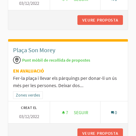
03/12/2022
CARRERS MÉS NOSTROS
VEURE PROPOSTA
CARRER
Plaça Son Morey
Punt mòbil de recollida de propostes
EN AVALUACIÓ
Fer-la plaça i llevar els pàrquings per donar-li un ús
més per les persones. Deixar dos...
Resultats al filtrar per la categoria: Zones verdes
Zones verdes
CREAT EL
7
7 SEGUIDORES
SEGUIR
0
03/12/2022
PLAÇA SON MOREY
VEURE PROPOSTA
PLAÇA S