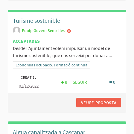
Turisme sostenible
Equip Govern Sencelles
ACCEPTADES
Desde l'Ajuntament volem impulsar un model de
turisme sostenible, que ens serveixi per donar a...
Resultats al filtrar per la categoria: Economia i ocupació. Formació
Economia i ocupació. Formació continua
CREAT EL
8
8 SEGUIDORES
SEGUIR
0
01/12/2022
TURISME SOSTENIBLE
VEURE PROPOSTA
TURISME
Aigua canalitzada a Cascanar