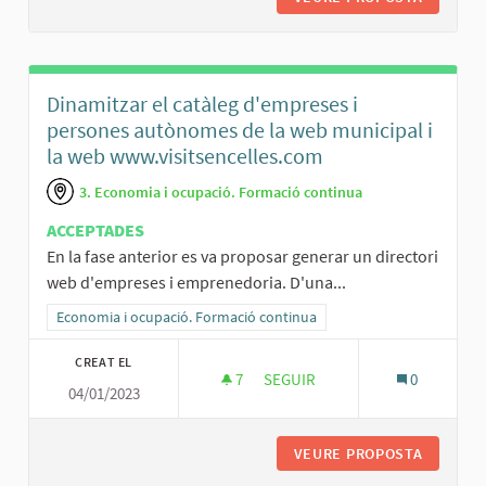
Dinamitzar el catàleg d'empreses i
persones autònomes de la web municipal i
la web www.visitsencelles.com
3. Economia i ocupació. Formació continua
ACCEPTADES
En la fase anterior es va proposar generar un directori
web d'empreses i emprenedoria. D'una...
Resultats al filtrar per la categoria: Economia i ocupació. Formació
Economia i ocupació. Formació continua
CREAT EL
7
7 SEGUIDORES
SEGUIR
0
04/01/2023
DINAMITZAR EL CATÀLEG D'EM
VEURE PROPOSTA
DINAMIT