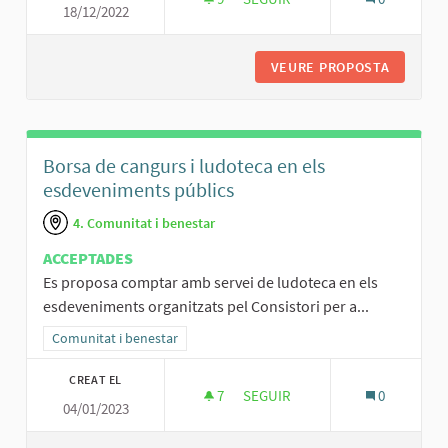
18/12/2022
PROPOSTES DE MILLORES PARC
VEURE PROPOSTA
PROPOST
Borsa de cangurs i ludoteca en els
esdeveniments públics
4. Comunitat i benestar
ACCEPTADES
Es proposa comptar amb servei de ludoteca en els
esdeveniments organitzats pel Consistori per a...
Resultats al filtrar per la categoria: Comunitat i benestar
Comunitat i benestar
CREAT EL
7
7 SEGUIDORES
SEGUIR
0
04/01/2023
BORSA DE CANGURS I LUDOTEC