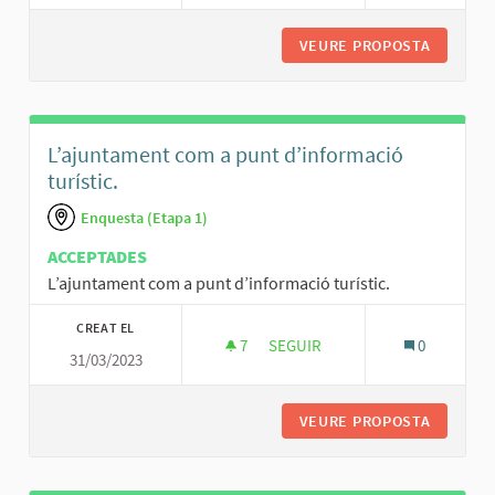
VEURE PROPOSTA
IMPULSA
L’ajuntament com a punt d’informació
turístic.
Enquesta (Etapa 1)
ACCEPTADES
L’ajuntament com a punt d’informació turístic.
CREAT EL
7
7 SEGUIDORES
SEGUIR
0
31/03/2023
L’AJUNTAMENT COM A PUNT D’
VEURE PROPOSTA
L’AJUNT