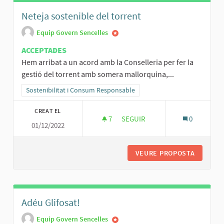
Neteja sostenible del torrent
Equip Govern Sencelles
ACCEPTADES
Hem arribat a un acord amb la Conselleria per fer la
gestió del torrent amb somera mallorquina,...
Resultats al filtrar per la categoria: Sostenibilitat i Consum Respo
Sostenibilitat i Consum Responsable
CREAT EL
7
7 SEGUIDORES
SEGUIR
0
01/12/2022
NETEJA SOSTENIBLE DEL TOR
VEURE PROPOSTA
NETEJA 
Adéu Glifosat!
Equip Govern Sencelles