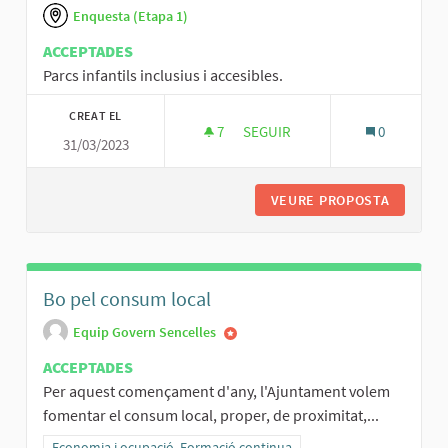
Enquesta (Etapa 1)
ACCEPTADES
Parcs infantils inclusius i accesibles.
CREAT EL
7
7 SEGUIDORES
SEGUIR
0
31/03/2023
PARCS INFANTILS INCLU
VEURE PROPOSTA
PARCS I
Bo pel consum local
Equip Govern Sencelles
ACCEPTADES
Per aquest començament d'any, l'Ajuntament volem
fomentar el consum local, proper, de proximitat,...
Resultats al filtrar per la categoria: Economia i ocupació. Formació
Economia i ocupació. Formació continua