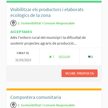
Visibilitzar els productors i elaborats
ecològics de la zona
2. Sostenibilitat i Consum Responsable
ACCEPTADES
Atès l'entorn rural del municipi i la dificultat de
sostenir projectes agraris de producció...
CREAT EL
7
7 SEGUIDORES
SEGUIR
0
31/03/2023
VISIBILITZAR ELS PRODUCTORS
VEURE PROPOSTA
VISIBIL
Compostera comunitaria
2. Sostenibilitat i Consum Responsable