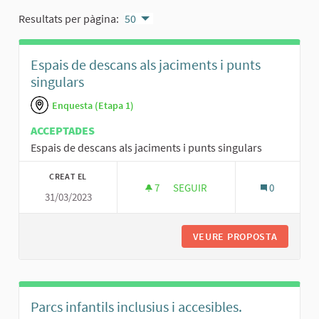
Resultats per pàgina:
50
Espais de descans als jaciments i punts
singulars
Enquesta (Etapa 1)
ACCEPTADES
Espais de descans als jaciments i punts singulars
CREAT EL
7
7 SEGUIDORES
SEGUIR
0
31/03/2023
ESPAIS DE DESCANS ALS JACIM
VEURE PROPOSTA
ESPAIS 
Parcs infantils inclusius i accesibles.