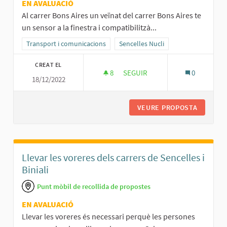
EN AVALUACIÓ
Al carrer Bons Aires un veïnat del carrer Bons Aires te
un sensor a la finestra i compatibilitzà...
Resultats al filtrar per la categoria: Transport i comunicacions
Transport i comunicacions
Resultats al filtrar per l'àmbit: Senc
Sencelles Nucli
CREAT EL
8
8 SEGUIDORES
SEGUIR
0
18/12/2022
CARRERS MÉS TRANSITABLES P
VEURE PROPOSTA
CARRERS
Llevar les voreres dels carrers de Sencelles i
Biniali
Punt mòbil de recollida de propostes
EN AVALUACIÓ
Llevar les voreres és necessari perquè les persones