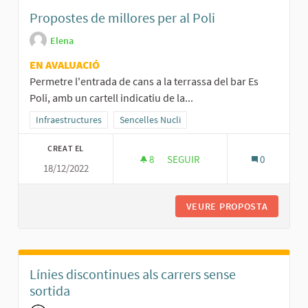
Propostes de millores per al Poli
Elena
EN AVALUACIÓ
Permetre l'entrada de cans a la terrassa del bar Es
Poli, amb un cartell indicatiu de la...
Resultats al filtrar per la categoria: Infraestructures
Infraestructures
Resultats al filtrar per l'àmbit: Sencelles Nucli
Sencelles Nucli
CREAT EL
8
8 SEGUIDORES
SEGUIR
0
18/12/2022
PROPOSTES DE MILLORES PER 
VEURE PROPOSTA
PROPOST
Línies discontinues als carrers sense
sortida