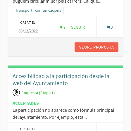
puguem circular millor pels carrers. Cal que...
Resultats al filtrar per la categoria: Transport i comunicacions
Transport i comunicacions
CREAT EL
7
7 SEGUIDORES
SEGUIR
0
03/12/2022
LLEVAR LES VORERES DELS CARR
VEURE PROPOSTA
LLEVAR 
Accesibilidad a la participación desde la
web del Ayuntamiento
Enquesta (Etapa 1)
ACCEPTADES
La participación no aparece como fórmula principal
del ayuntamiento. Por ejemplo, esta...
CREAT EL