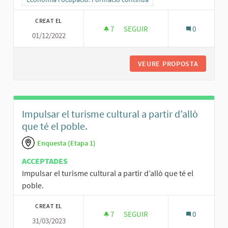
CREAT EL
7
7 SEGUIDORES
SEGUIR
0
01/12/2022
BO PEL CONSUM LOCAL
VEURE PROPOSTA
BO PEL 
Impulsar el turisme cultural a partir d’allò
que té el poble.
Enquesta (Etapa 1)
ACCEPTADES
Impulsar el turisme cultural a partir d’allò que té el
poble.
CREAT EL
7
7 SEGUIDORES
SEGUIR
0
31/03/2023
IMPULSAR EL TURISME CULTURA