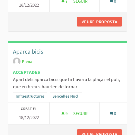
7
7 SEGUIDORES
SEGUIR
0
18/12/2022
PARC INFANTIL AL POLIESPORTI
VEURE PROPOSTA
PARC IN
Aparca bicis
Elena
ACCEPTADES
Apart dels aparca bicis que hi havia a la plaça i el poli,
que en breu s'haurien de tornar...
Resultats al filtrar per la categoria: Infraestructures
Infraestructures
Resultats al filtrar per l'àmbit: Sencelles Nucli
Sencelles Nucli
CREAT EL
9
9 SEGUIDORES
SEGUIR
0
18/12/2022
APARCA BICIS
VEURE PROPOSTA
APARCA 