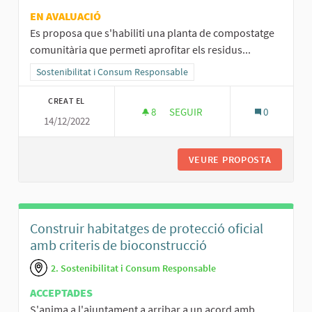
EN AVALUACIÓ
Es proposa que s'habiliti una planta de compostatge
comunitària que permeti aprofitar els residus...
Resultats al filtrar per la categoria: Sostenibilitat i Consum Respo
Sostenibilitat i Consum Responsable
CREAT EL
8
8 SEGUIDORES
SEGUIR
0
14/12/2022
COMPOSTERA COMUNITARIA
VEURE PROPOSTA
COMPOS
Construir habitatges de protecció oficial
amb criteris de bioconstrucció
2. Sostenibilitat i Consum Responsable
ACCEPTADES
S'anima a l'ajuntament a arribar a un acord amb