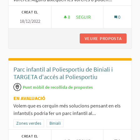
CREAT EL
8
8 SEGUIDORES
SEGUIR
0
18/12/2022
MILLORS ARBRES A LES VORER
VEURE PROPOSTA
MILLORS
Parc infantil al Poliesportiu de Biniali i
TARGETA d'accés al Poliesportiu
Punt mòbil de recollida de propostes
EN AVALUACIÓ
Volem que es cerquin més solucions pensant en els
infantsEs podria fer un parc infantil al...
Resultats al filtrar per la categoria: Zones verdes
Zones verdes
Resultats al filtrar per l'àmbit: Biniali
Biniali
CREAT EL