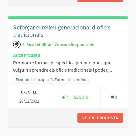
Reforçar el relleu generacional d'oficis
tradicionals
2. Sostenibilitat i Consum Responsable
ACCEPTADES
Promoure formació específica per persones que
vulguin aprendre els oficis tradicionals i poder,...
Resultats al filtrar per la categoria: Economia i ocupació. Formació
Economia i ocupació. Formació continua
CREAT EL
7
7 SEGUIDORES
SEGUIR
0
20/12/2022
REFORÇAR EL RELLEU GENERAC
VEURE PROPOSTA
REFORÇA