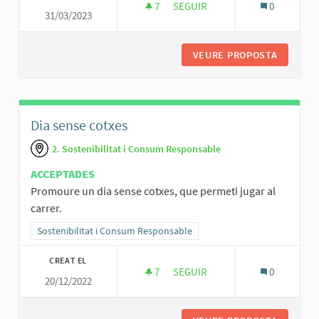
7
7 SEGUIDORES
SEGUIR
0
31/03/2023
ACCESIBILIDAD A LA PARTICIP
VEURE PROPOSTA
ACCESIB
Dia sense cotxes
2. Sostenibilitat i Consum Responsable
ACCEPTADES
Promoure un dia sense cotxes, que permeti jugar al
carrer.
Resultats al filtrar per la categoria: Sostenibilitat i Consum Respo
Sostenibilitat i Consum Responsable
CREAT EL
7
7 SEGUIDORES
SEGUIR
0
20/12/2022
DIA SENSE COTXES