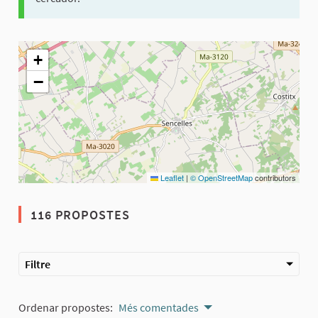
El següent element és un mapa que presenta els components d'aq
+
−
Leaflet
|
© OpenStreetMap
contributors
116 PROPOSTES
Filtre
Ordenar propostes:
Més comentades