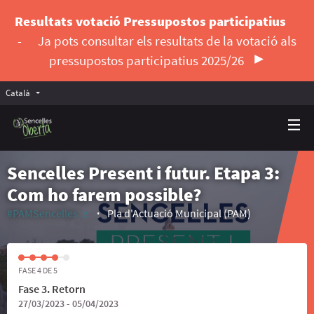
Resultats votació Pressupostos participatius
-
Ja pots consultar els resultats de la votació als
pressupostos participatius 2025/26
Català
Triar la llengua
Elegir el idioma
Sencelles Present i futur. Etapa 3:
Com ho farem possible?
#PAMSencelles
Pla d'Actuació Municipal (PAM)
(Enllaç extern)
FASE 4 DE 5
Fase 3. Retorn
27/03/2023 - 05/04/2023