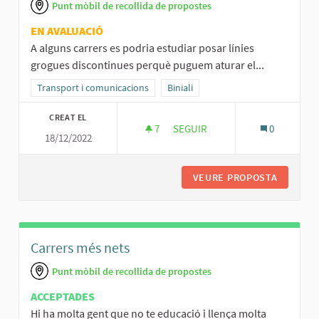
Punt mòbil de recollida de propostes
EN AVALUACIÓ
A alguns carrers es podria estudiar posar línies
grogues discontinues perquè puguem aturar el...
Resultats al filtrar per la categoria: Transport i comunicacions
Transport i comunicacions
Resultats al filtrar per l'àmbit: Binial
Biniali
CREAT EL
7
7 SEGUIDORES
SEGUIR
0
18/12/2022
LÍNIES DISCONTINUES ALS CA
VEURE PROPOSTA
LÍNIES 
Carrers més nets
Punt mòbil de recollida de propostes
ACCEPTADES
Hi ha molta gent que no te educació i llença molta