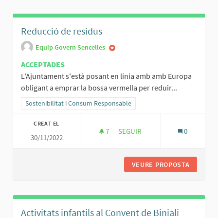
Reducció de residus
Equip Govern Sencelles
ACCEPTADES
L'Ajuntament s'està posant en línia amb amb Europa
obligant a emprar la bossa vermella per reduir...
Resultats al filtrar per la categoria: Sostenibilitat i Consum Respo
Sostenibilitat i Consum Responsable
CREAT EL
7
7 SEGUIDORES
SEGUIR
0
30/11/2022
REDUCCIÓ DE RESIDUS
VEURE PROPOSTA
REDUCCI
Activitats infantils al Convent de Biniali