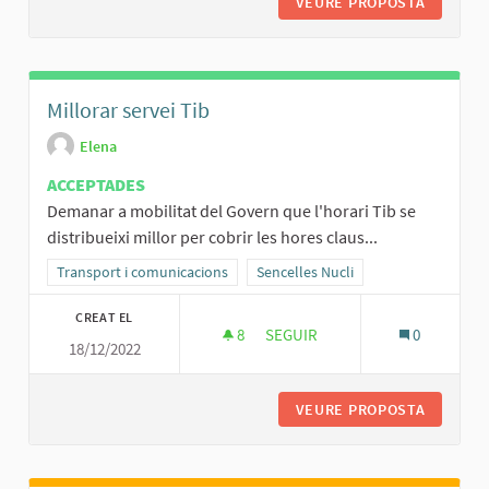
VEURE PROPOSTA
DIA SEN
Millorar servei Tib
Elena
ACCEPTADES
Demanar a mobilitat del Govern que l'horari Tib se
distribueixi millor per cobrir les hores claus...
Resultats al filtrar per la categoria: Transport i comunicacions
Transport i comunicacions
Resultats al filtrar per l'àmbit: Senc
Sencelles Nucli
CREAT EL
8
8 SEGUIDORES
SEGUIR
0
18/12/2022
MILLORAR SERVEI TIB
VEURE PROPOSTA
MILLORA