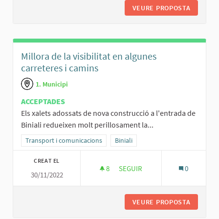
VEURE PROPOSTA
BORSA D
Millora de la visibilitat en algunes
carreteres i camins
1. Municipi
ACCEPTADES
Els xalets adossats de nova construcció a l'entrada de
Biniali redueixen molt perillosament la...
Resultats al filtrar per la categoria: Transport i comunicacions
Transport i comunicacions
Resultats al filtrar per l'àmbit: Binial
Biniali
CREAT EL
8
8 SEGUIDORES
SEGUIR
0
30/11/2022
MILLORA DE LA VISIBILITAT EN
VEURE PROPOSTA
MILLORA