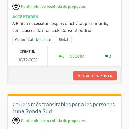
Punt mòbil de recollida de propostes
ACCEPTADES
A Biniali necessitam espais d'activitat pels infants,
com classes de música.El Convent podria...
Resultats al filtrar per la categoria: Comunitat i benestar
Comunitat i benestar
Resultats al filtrar per l'àmbit: Biniali
Biniali
CREAT EL
8
8 SEGUIDORES
SEGUIR
0
18/12/2022
ACTIVITATS INFANTILS AL CONV
VEURE PROPOSTA
ACTIVIT
Carrers més transitables per a les persones
i una Ronda Sud
Punt mòbil de recollida de propostes