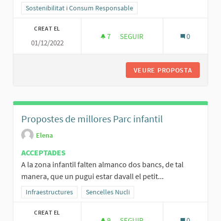
Resultats al filtrar per la categoria: Sostenibilitat i Consum Respo
Sostenibilitat i Consum Responsable
CREAT EL
7
7 SEGUIDORES
SEGUIR
0
01/12/2022
REVISAR LA CALIDAD DEL AGUA
VEURE PROPOSTA
REVISAR
Propostes de millores Parc infantil
Elena
ACCEPTADES
A la zona infantil falten almanco dos bancs, de tal
manera, que un pugui estar davall el petit...
Resultats al filtrar per la categoria: Infraestructures
Infraestructures
Resultats al filtrar per l'àmbit: Sencelles Nucli
Sencelles Nucli
CREAT EL
9
9 SEGUIDORES
SEGUIR
0