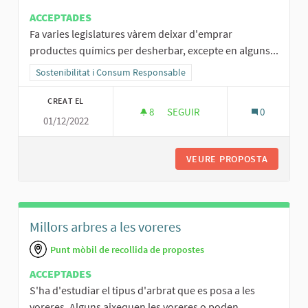
ACCEPTADES
Fa varies legislatures vàrem deixar d'emprar
productes químics per desherbar, excepte en alguns...
Resultats al filtrar per la categoria: Sostenibilitat i Consum Respo
Sostenibilitat i Consum Responsable
CREAT EL
8
8 SEGUIDORES
SEGUIR
0
01/12/2022
ADÉU GLIFOSAT!
VEURE PROPOSTA
ADÉU GL
Millors arbres a les voreres
Punt mòbil de recollida de propostes
ACCEPTADES
S'ha d'estudiar el tipus d'arbrat que es posa a les
voreres. Alguns aixequen les voreres o poden...