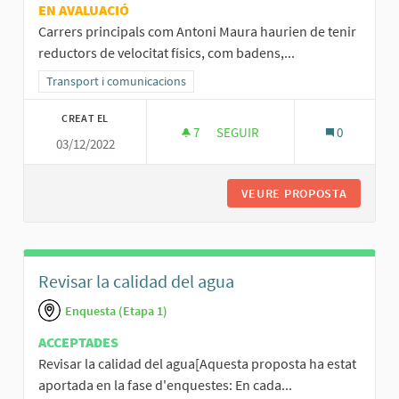
EN AVALUACIÓ
Carrers principals com Antoni Maura haurien de tenir
reductors de velocitat físics, com badens,...
Resultats al filtrar per la categoria: Transport i comunicacions
Transport i comunicacions
CREAT EL
7
7 SEGUIDORES
SEGUIR
0
03/12/2022
REDUCCIÓ DE LA VELOCITAT AL
VEURE PROPOSTA
REDUCCI
Revisar la calidad del agua
Enquesta (Etapa 1)
ACCEPTADES
Revisar la calidad del agua[Aquesta proposta ha estat
aportada en la fase d'enquestes: En cada...