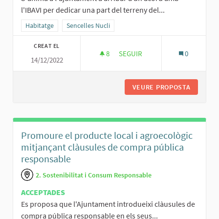
l'IBAVI per dedicar una part del terreny del...
Resultats al filtrar per la categoria: Habitatge
Habitatge
Resultats al filtrar per l'àmbit: Sencelles Nucli
Sencelles Nucli
CREAT EL
8
8 SEGUIDORES
SEGUIR
0
14/12/2022
CONSTRUIR HABITATGES DE PR
VEURE PROPOSTA
CONSTRU
Promoure el producte local i agroecològic
mitjançant clàusules de compra pública
responsable
2. Sostenibilitat i Consum Responsable
ACCEPTADES
Es proposa que l'Ajuntament introdueixi clàusules de
compra pública responsable en els seus...