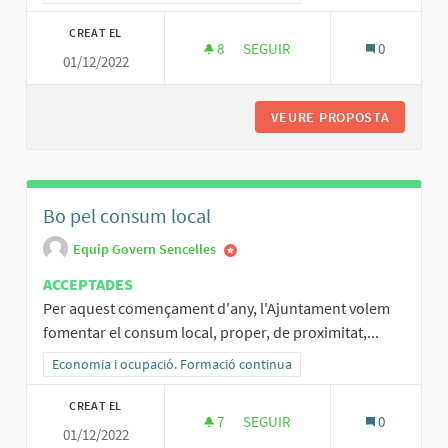
CREAT EL
8
8 SEGUIDORES
SEGUIR
0
01/12/2022
TURISME SOSTENIBLE
VEURE PROPOSTA
TURISME
Bo pel consum local
Equip Govern Sencelles
ACCEPTADES
Per aquest començament d'any, l'Ajuntament volem
fomentar el consum local, proper, de proximitat,...
Resultats al filtrar per la categoria: Economia i ocupació. Formació
Economia i ocupació. Formació continua
CREAT EL
7
7 SEGUIDORES
SEGUIR
0
01/12/2022
BO PEL CONSUM LOCAL