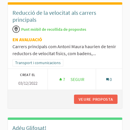
Reducció de la velocitat als carrers
principals
Punt mòbil de recollida de propostes
EN AVALUACIÓ
Carrers principals com Antoni Maura haurien de tenir
reductors de velocitat físics, com badens,...
Resultats al filtrar per la categoria: Transport i comunicacions
Transport i comunicacions
CREAT EL
7
7 SEGUIDORES
SEGUIR
0
03/12/2022
REDUCCIÓ DE LA VELOCITAT AL
VEURE PROPOSTA
REDUCCI
Adéu Glifosat!