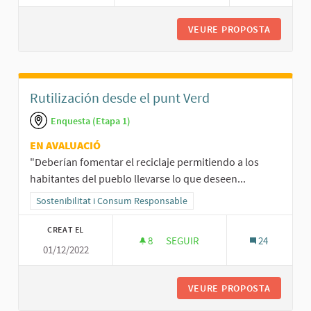
VEURE PROPOSTA
BO PEL 
Rutilización desde el punt Verd
Enquesta (Etapa 1)
EN AVALUACIÓ
"Deberían fomentar el reciclaje permitiendo a los
habitantes del pueblo llevarse lo que deseen...
Resultats al filtrar per la categoria: Sostenibilitat i Consum Respo
Sostenibilitat i Consum Responsable
CREAT EL
8
8 SEGUIDORES
SEGUIR
24
01/12/2022
RUTILIZACIÓN DESDE EL PUNT 
VEURE PROPOSTA
RUTILIZ