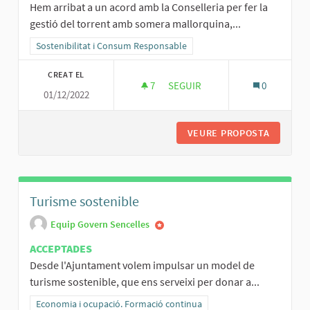
Hem arribat a un acord amb la Conselleria per fer la
gestió del torrent amb somera mallorquina,...
Resultats al filtrar per la categoria: Sostenibilitat i Consum Respo
Sostenibilitat i Consum Responsable
CREAT EL
7
7 SEGUIDORES
SEGUIR
0
01/12/2022
NETEJA SOSTENIBLE DEL TOR
VEURE PROPOSTA
NETEJA 
Turisme sostenible
Equip Govern Sencelles
ACCEPTADES
Desde l'Ajuntament volem impulsar un model de
turisme sostenible, que ens serveixi per donar a...
Resultats al filtrar per la categoria: Economia i ocupació. Formació
Economia i ocupació. Formació continua