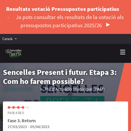
Resultats votació Pressupostos participatius
-
Ja pots consultar els resultats de la votació als
pressupostos participatius 2025/26
Català
Triar la llengua
Elegir el idioma
Sencelles Present i futur. Etapa 3:
Com ho farem possible?
#PAMSencelles
Pla d'Actuació Municipal (PAM)
(Enllaç extern)
FASE 4 DE 5
Fase 3. Retorn
27/03/2023 - 05/04/2023