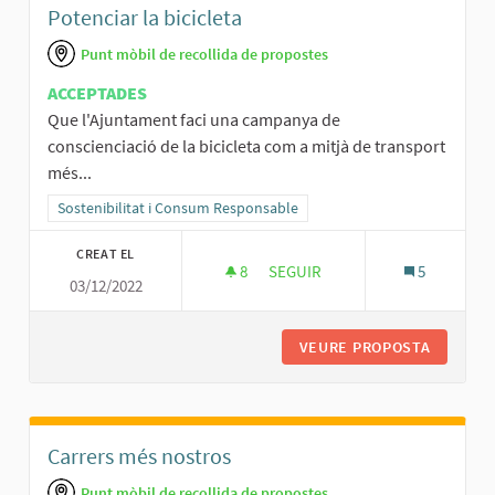
Potenciar la bicicleta
Punt mòbil de recollida de propostes
ACCEPTADES
Que l'Ajuntament faci una campanya de
conscienciació de la bicicleta com a mitjà de transport
més...
Resultats al filtrar per la categoria: Sostenibilitat i Consum Respo
Sostenibilitat i Consum Responsable
CREAT EL
8
8 SEGUIDORES
SEGUIR
5
03/12/2022
POTENCIAR LA BICICLETA
VEURE PROPOSTA
POTENCI
Carrers més nostros
Punt mòbil de recollida de propostes