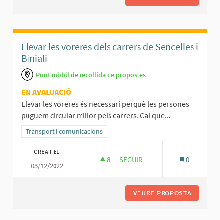
Llevar les voreres dels carrers de Sencelles i
Biniali
Punt mòbil de recollida de propostes
EN AVALUACIÓ
Llevar les voreres és necessari perquè les persones
puguem circular millor pels carrers. Cal que...
Resultats al filtrar per la categoria: Transport i comunicacions
Transport i comunicacions
CREAT EL
8
8 SEGUIDORES
SEGUIR
0
03/12/2022
LLEVAR LES VORERES DELS CARR
VEURE PROPOSTA
LLEVAR 