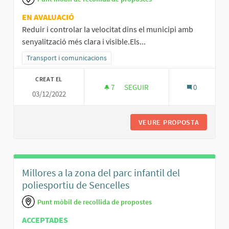
EN AVALUACIÓ
Reduir i controlar la velocitat dins el municipi amb
senyalització més clara i visible.Els...
Resultats al filtrar per la categoria: Transport i comunicacions
Transport i comunicacions
CREAT EL
7
7 SEGUIDORES
SEGUIR
0
03/12/2022
CARRERS MÉS NOSTROS
VEURE PROPOSTA
CARRER
Millores a la zona del parc infantil del
poliesportiu de Sencelles
Punt mòbil de recollida de propostes
ACCEPTADES