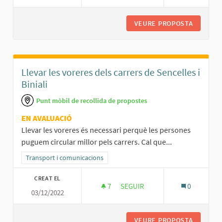
VEURE PROPOSTA
CARRERS
Llevar les voreres dels carrers de Sencelles i
Biniali
Punt mòbil de recollida de propostes
EN AVALUACIÓ
Llevar les voreres és necessari perquè les persones
puguem circular millor pels carrers. Cal que...
Resultats al filtrar per la categoria: Transport i comunicacions
Transport i comunicacions
CREAT EL
7
7 SEGUIDORES
SEGUIR
0
03/12/2022
LLEVAR LES VORERES DELS CARR
VEURE PROPOSTA
LLEVAR 