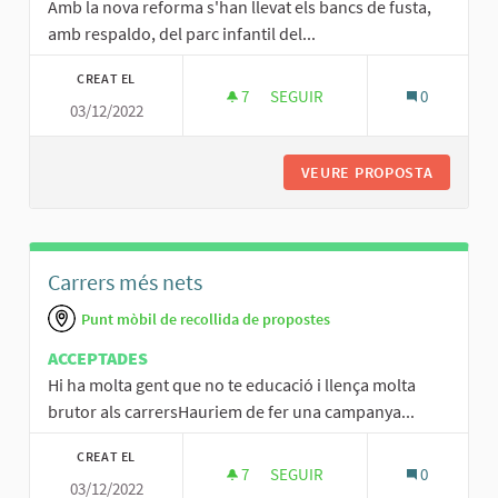
Amb la nova reforma s'han llevat els bancs de fusta,
amb respaldo, del parc infantil del...
CREAT EL
7
7 SEGUIDORES
SEGUIR
0
03/12/2022
MILLORES A LA ZONA DEL PARC
VEURE PROPOSTA
MILLORE
Carrers més nets
Punt mòbil de recollida de propostes
ACCEPTADES
Hi ha molta gent que no te educació i llença molta
brutor als carrersHauriem de fer una campanya...
CREAT EL
7
7 SEGUIDORES
SEGUIR
0
03/12/2022
CARRERS MÉS NETS