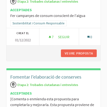
Etapa 2: Trobades ciutadanas i entrevistes
ACCEPTADES
Fer campanyes de consum conscient de l'aigua
Resultats al filtrar per la categoria: Sostenibilitat i Consum Respo
Sostenibilitat i Consum Responsable
CREAT EL
7
7 SEGUIDORES
SEGUIR
0
01/12/2022
FER CAMPANYES DE CONSUM CO
VEURE PROPOSTA
FER CAM
Fomentar l’elaboració de conserves
Etapa 2: Trobades ciutadanas i entrevistes
ACCEPTADES
[Comenta o enmienda esta propuesta para
completarla y mejorarla. Esta propuesta proviene de