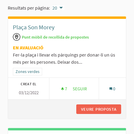
Resultats per pàgina:
20
Plaça Son Morey
Punt mòbil de recollida de propostes
EN AVALUACIÓ
Fer-la plaça i llevar els pàrquings per donar-li un ús
més per les persones. Deixar dos...
Resultats al filtrar per la categoria: Zones verdes
Zones verdes
CREAT EL
7
7 SEGUIDORES
SEGUIR
0
03/12/2022
PLAÇA SON MOREY
VEURE PROPOSTA
PLAÇA S