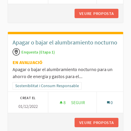
VEURE PROPOSTA
REVISAR
Apagar o bajar el alumbramiento nocturno
Enquesta (Etapa 1)
EN AVALUACIÓ
Apagar o bajar el alumbramiento nocturno para un
ahorro de energía y gastos para el...
Resultats al filtrar per la categoria: Sostenibilitat i Consum Respo
Sostenibilitat i Consum Responsable
CREAT EL
8
8 SEGUIDORES
SEGUIR
0
01/12/2022
APAGAR O BAJAR EL ALUMBRA
VEURE PROPOSTA
APAGAR 