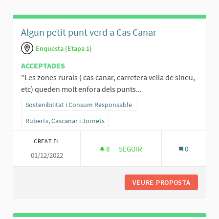
Algun petit punt verd a Cas Canar
Enquesta (Etapa 1)
ACCEPTADES
"Les zones rurals ( cas canar, carretera vella de sineu,
etc) queden molt enfora dels punts...
Resultats al filtrar per la categoria: Sostenibilitat i Consum Respo
Sostenibilitat i Consum Responsable
Resultats al filtrar per l'àmbit: Ruberts, Cascanar i Jornets
Ruberts, Cascanar i Jornets
CREAT EL
8
8 SEGUIDORES
SEGUIR
0
01/12/2022
ALGUN PETIT PUNT VERD A CA
VEURE PROPOSTA
ALGUN P