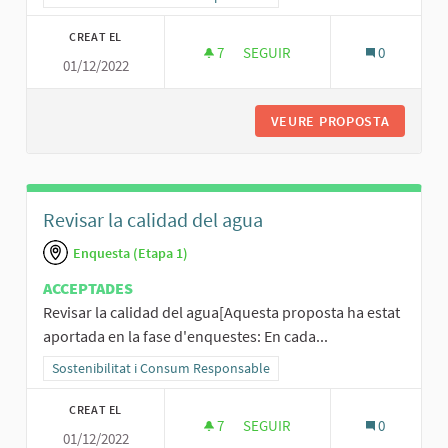
CREAT EL
7
7 SEGUIDORES
SEGUIR
0
01/12/2022
IDENTIFICAR I VISIBILITZAR E
VEURE PROPOSTA
IDENTIF
Revisar la calidad del agua
Enquesta (Etapa 1)
ACCEPTADES
Revisar la calidad del agua[Aquesta proposta ha estat
aportada en la fase d'enquestes: En cada...
Resultats al filtrar per la categoria: Sostenibilitat i Consum Respo
Sostenibilitat i Consum Responsable
CREAT EL
7
7 SEGUIDORES
SEGUIR
0
01/12/2022
REVISAR LA CALIDAD DEL AGUA