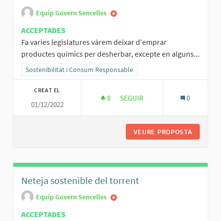
Equip Govern Sencelles
ACCEPTADES
Fa varies legislatures vàrem deixar d'emprar
productes químics per desherbar, excepte en alguns...
Resultats al filtrar per la categoria: Sostenibilitat i Consum Respo
Sostenibilitat i Consum Responsable
CREAT EL
8
8 SEGUIDORES
SEGUIR
0
01/12/2022
ADÉU GLIFOSAT!
VEURE PROPOSTA
ADÉU GL
Neteja sostenible del torrent
Equip Govern Sencelles
ACCEPTADES