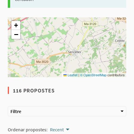
El següent element és un mapa que presenta els components d'aq
+
−
Leaflet
|
© OpenStreetMap
contributors
116 PROPOSTES
Filtre
Ordenar propostes:
Recent