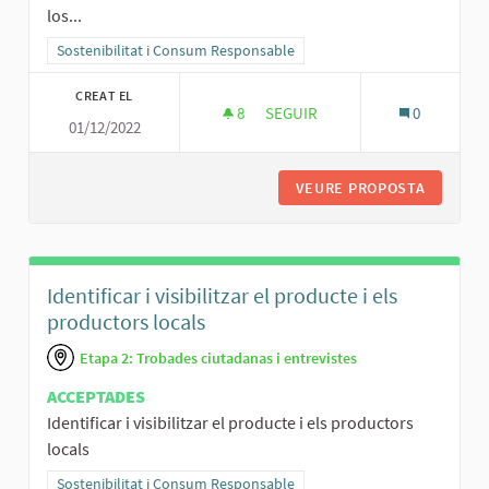
los...
Resultats al filtrar per la categoria: Sostenibilitat i Consum Respo
Sostenibilitat i Consum Responsable
CREAT EL
8
8 SEGUIDORES
SEGUIR
0
01/12/2022
FOMENTAR L’ELABORACIÓ DE 
VEURE PROPOSTA
FOMENTA
Identificar i visibilitzar el producte i els
productors locals
Etapa 2: Trobades ciutadanas i entrevistes
ACCEPTADES
Identificar i visibilitzar el producte i els productors
locals
Resultats al filtrar per la categoria: Sostenibilitat i Consum Respo
Sostenibilitat i Consum Responsable