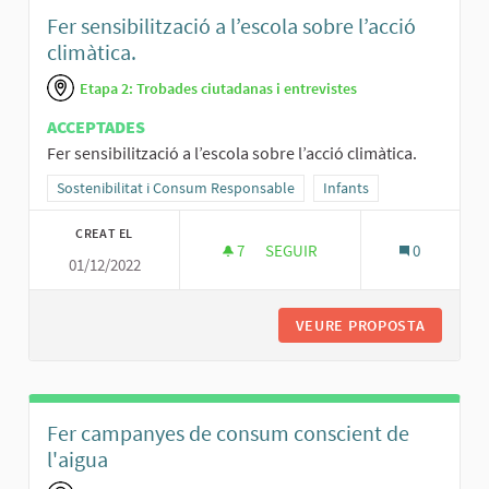
Fer sensibilització a l’escola sobre l’acció
climàtica.
Etapa 2: Trobades ciutadanas i entrevistes
ACCEPTADES
Fer sensibilització a l’escola sobre l’acció climàtica.
Resultats al filtrar per la categoria: Sostenibilitat i Consum Respo
Sostenibilitat i Consum Responsable
Resultats al filtrar per l'à
Infants
CREAT EL
7
7 SEGUIDORES
SEGUIR
0
01/12/2022
FER SENSIBILITZACIÓ A L’ESCO
VEURE PROPOSTA
FER SEN
Fer campanyes de consum conscient de
l'aigua