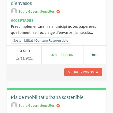
d'envasos
Equip Govern Sencelles
ACCEPTADES
Prest implementarem al municipi noves papereres
que fomentin el reciclatge d'envasos (la fracció...
Resultats al filtrar per la categoria: Sostenibilitat i Consum Respo
Sostenibilitat i Consum Responsable
CREAT EL
8
8 SEGUIDORES
SEGUIR
0
27/11/2022
NOVES PAPERERES QUE FOMENT
VEURE PROPOSTA
NOVES P
Pla de mobilitat urbana sostenible
Equip Govern Sencelles