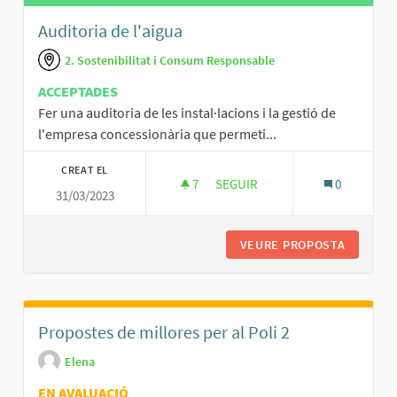
Auditoria de l'aigua
2. Sostenibilitat i Consum Responsable
ACCEPTADES
Fer una auditoria de les instal·lacions i la gestió de
l'empresa concessionària que permeti...
CREAT EL
7
7 SEGUIDORES
SEGUIR
0
31/03/2023
AUDITORIA DE L'AIGUA
VEURE PROPOSTA
AUDITOR
Propostes de millores per al Poli 2
Elena
EN AVALUACIÓ