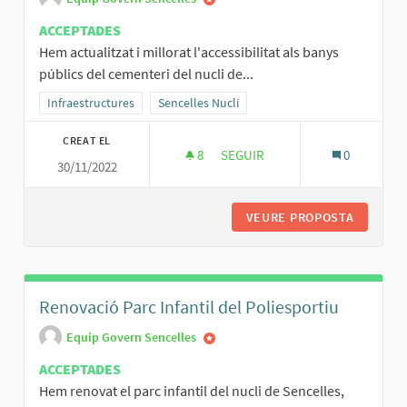
ACCEPTADES
Hem actualitzat i millorat l'accessibilitat als banys
públics del cementeri del nucli de...
Resultats al filtrar per la categoria: Infraestructures
Infraestructures
Resultats al filtrar per l'àmbit: Sencelles Nucli
Sencelles Nucli
CREAT EL
8
8 SEGUIDORES
SEGUIR
0
30/11/2022
ACTUALITZACIÓ DE BANYS PÚB
VEURE PROPOSTA
ACTUALI
Renovació Parc Infantil del Poliesportiu
Equip Govern Sencelles
ACCEPTADES
Hem renovat el parc infantil del nucli de Sencelles,