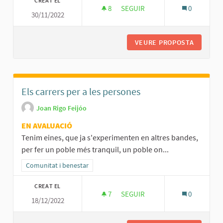
CREAT EL
8
8 SEGUIDORES
SEGUIR
0
30/11/2022
PLA D’ACCIÓ PER L’ENERGIA SO
VEURE PROPOSTA
PLA D’A
Els carrers per a les persones
Joan Rigo Feijóo
EN AVALUACIÓ
Tenim eines, que ja s'experimenten en altres bandes,
per fer un poble més tranquil, un poble on...
Resultats al filtrar per la categoria: Comunitat i benestar
Comunitat i benestar
CREAT EL
7
7 SEGUIDORES
SEGUIR
0
18/12/2022
ELS CARRERS PER A LES PERS