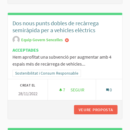
Dos nous punts dobles de recàrrega
semiràpida per a vehicles elèctrics
Equip Govern Sencelles
ACCEPTADES
Hem aprofitat una subvenció per augmentar amb 4
espais més de recàrrega de vehicles...
Resultats al filtrar per la categoria: Sostenibilitat i Consum Respo
Sostenibilitat i Consum Responsable
CREAT EL
7
7 SEGUIDORES
SEGUIR
0
28/11/2022
DOS NOUS PUNTS DOBLES DE R
VEURE PROPOSTA
DOS NOU