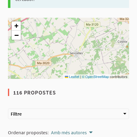
El següent element és un mapa que presenta els components d'aq
+
−
Leaflet
|
© OpenStreetMap
contributors
116 PROPOSTES
Filtre
Ordenar propostes:
Amb més autores