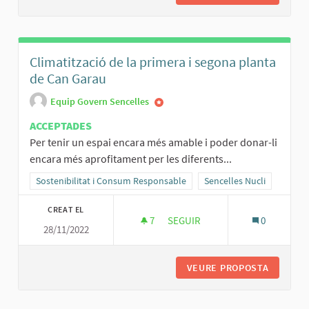
Climatització de la primera i segona planta
de Can Garau
Equip Govern Sencelles
ACCEPTADES
Per tenir un espai encara més amable i poder donar-li
encara més aprofitament per les diferents...
Resultats al filtrar per la categoria: Sostenibilitat i Consum Respo
Sostenibilitat i Consum Responsable
Resultats al filtrar per l'
Sencelles Nucli
CREAT EL
7
7 SEGUIDORES
SEGUIR
0
28/11/2022
CLIMATITZACIÓ DE LA PRIMERA
VEURE PROPOSTA
CLIMATI