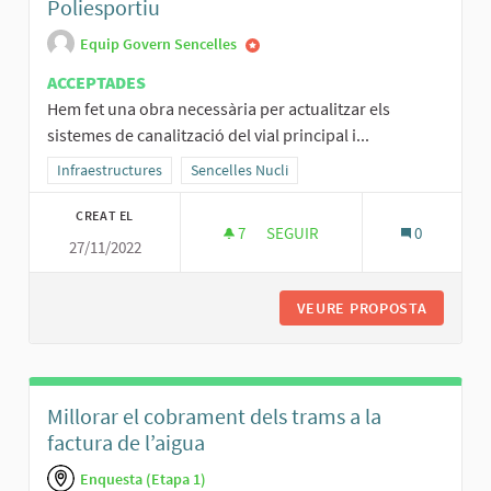
Poliesportiu
Equip Govern Sencelles
ACCEPTADES
Hem fet una obra necessària per actualitzar els
sistemes de canalització del vial principal i...
Resultats al filtrar per la categoria: Infraestructures
Infraestructures
Resultats al filtrar per l'àmbit: Sencelles Nucli
Sencelles Nucli
CREAT EL
7
7 SEGUIDORES
SEGUIR
0
27/11/2022
RENOVACIÓ DEL VIAL PRINCIPA
VEURE PROPOSTA
RENOVAC
Millorar el cobrament dels trams a la
factura de l’aigua
Enquesta (Etapa 1)