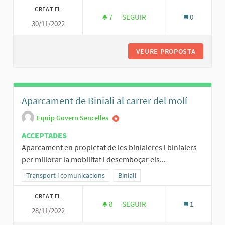
CREAT EL
7
7 SEGUIDORES
SEGUIR
0
30/11/2022
NOU COTXE ELECTRIC PER LA P
VEURE PROPOSTA
NOU COT
Aparcament de Biniali al carrer del molí
Equip Govern Sencelles
ACCEPTADES
Aparcament en propietat de les binialeres i binialers
per millorar la mobilitat i desemboçar els...
Resultats al filtrar per la categoria: Transport i comunicacions
Transport i comunicacions
Resultats al filtrar per l'àmbit: Binial
Biniali
CREAT EL
8
8 SEGUIDORES
SEGUIR
1
28/11/2022
APARCAMENT DE BINIALI AL CA