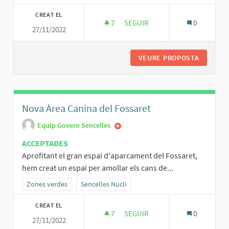
CREAT EL
7
7 SEGUIDORES
SEGUIR
0
27/11/2022
REHABILITACIÓ DE LA PLAÇA DE
VEURE PROPOSTA
REHABIL
Nova Àrea Canina del Fossaret
Equip Govern Sencelles
ACCEPTADES
Aprofitant el gran espai d'aparcament del Fossaret,
hem creat un espai per amollar els cans de...
Resultats al filtrar per la categoria: Zones verdes
Zones verdes
Resultats al filtrar per l'àmbit: Sencelles Nucli
Sencelles Nucli
CREAT EL
7
7 SEGUIDORES
SEGUIR
0
27/11/2022
NOVA ÀREA CANINA DEL FOSSA