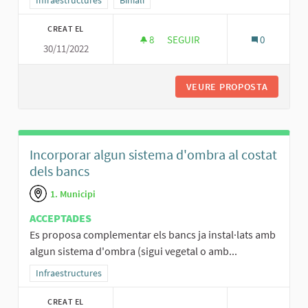
Resultats al filtrar per la categoria: Infraestructures
Infraestructures
Resultats al filtrar per l'àmbit: Biniali
Biniali
CREAT EL
8
8 SEGUIDORES
SEGUIR
0
30/11/2022
MILLORAR LA PLAÇA DE SO NA 
VEURE PROPOSTA
MILLORA
Incorporar algun sistema d'ombra al costat
dels bancs
1. Municipi
ACCEPTADES
Es proposa complementar els bancs ja instal·lats amb
algun sistema d'ombra (sigui vegetal o amb...
Resultats al filtrar per la categoria: Infraestructures
Infraestructures
CREAT EL