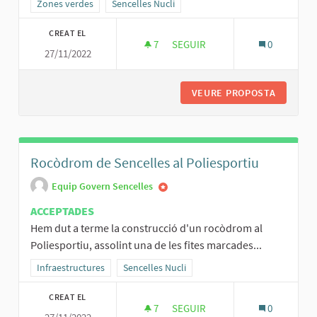
Resultats al filtrar per la categoria: Zones verdes
Zones verdes
Resultats al filtrar per l'àmbit: Sencelles Nucli
Sencelles Nucli
CREAT EL
7
7 SEGUIDORES
SEGUIR
0
27/11/2022
PLAÇA DE LA VILA, UNA PLAÇA 
VEURE PROPOSTA
PLAÇA D
Rocòdrom de Sencelles al Poliesportiu
Equip Govern Sencelles
ACCEPTADES
Hem dut a terme la construcció d'un rocòdrom al
Poliesportiu, assolint una de les fites marcades...
Resultats al filtrar per la categoria: Infraestructures
Infraestructures
Resultats al filtrar per l'àmbit: Sencelles Nucli
Sencelles Nucli
CREAT EL
7
7 SEGUIDORES
SEGUIR
0