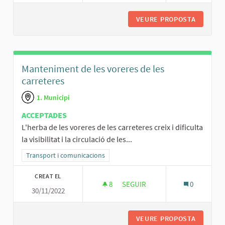
VEURE PROPOSTA
NOVA ÀR
Manteniment de les voreres de les
carreteres
1. Municipi
ACCEPTADES
L'herba de les voreres de les carreteres creix i dificulta
la visibilitat i la circulació de les...
Resultats al filtrar per la categoria: Transport i comunicacions
Transport i comunicacions
CREAT EL
8
8 SEGUIDORES
SEGUIR
0
30/11/2022
MANTENIMENT DE LES VORERES
VEURE PROPOSTA
MANTENI