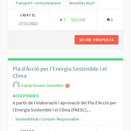
Resultats al filtrar per la categoria: Transport i comunicacions
Transport i comunicacions
Resultats al filtrar per l'àmbit: Senc
Sencelles Nucli
CREAT EL
7
7 SEGUIDORES
SEGUIR
0
27/11/2022
NOU PÀRQUING DEL FOSSARET
VEURE PROPOSTA
NOU PÀR
Pla d’Acció per l’Energia Sostenible i el
Clima
Equip Govern Sencelles
ACCEPTADES
A partir de l'elaboració i aprovació del Pla d’Acció per
l’Energia Sostenible i el Clima (PAESC),...
Resultats al filtrar per la categoria: Sostenibilitat i Consum Respo
Sostenibilitat i Consum Responsable