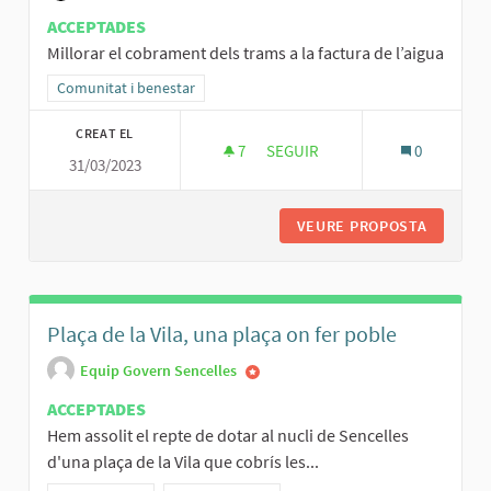
ACCEPTADES
Millorar el cobrament dels trams a la factura de l’aigua
Resultats al filtrar per la categoria: Comunitat i benestar
Comunitat i benestar
CREAT EL
7
7 SEGUIDORES
SEGUIR
0
31/03/2023
MILLORAR EL COBRAMENT DELS 
VEURE PROPOSTA
MILLORA
Plaça de la Vila, una plaça on fer poble
Equip Govern Sencelles
ACCEPTADES
Hem assolit el repte de dotar al nucli de Sencelles
d'una plaça de la Vila que cobrís les...