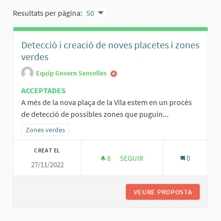
Resultats per pàgina:
50
Detecció i creació de noves placetes i zones
verdes
Equip Govern Sencelles
ACCEPTADES
A més de la nova plaça de la Vila estem en un procés
de detecció de possibles zones que puguin...
Resultats al filtrar per la categoria: Zones verdes
Zones verdes
CREAT EL
8
8 SEGUIDORES
SEGUIR
0
27/11/2022
DETECCIÓ I CREACIÓ DE NOVES
VEURE PROPOSTA
DETECCI