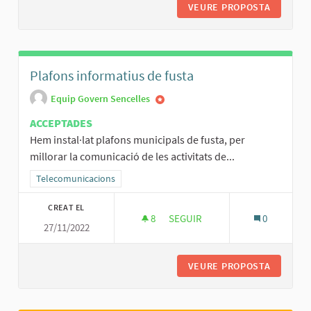
VEURE PROPOSTA
ELS CAR
Plafons informatius de fusta
Equip Govern Sencelles
ACCEPTADES
Hem instal·lat plafons municipals de fusta, per
millorar la comunicació de les activitats de...
Resultats al filtrar per la categoria: Telecomunicacions
Telecomunicacions
CREAT EL
8
8 SEGUIDORES
SEGUIR
0
27/11/2022
PLAFONS INFORMATIUS DE FUS
VEURE PROPOSTA
PLAFONS