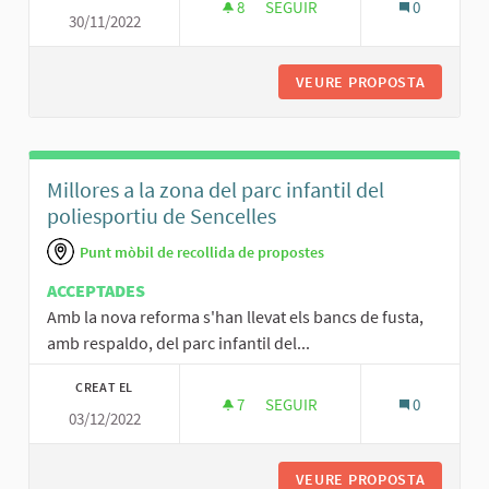
8
8 SEGUIDORES
SEGUIR
0
30/11/2022
INCORPORAR ALGUN SISTEMA D
VEURE PROPOSTA
INCORPO
Millores a la zona del parc infantil del
poliesportiu de Sencelles
Punt mòbil de recollida de propostes
ACCEPTADES
Amb la nova reforma s'han llevat els bancs de fusta,
amb respaldo, del parc infantil del...
CREAT EL
7
7 SEGUIDORES
SEGUIR
0
03/12/2022
MILLORES A LA ZONA DEL PARC
VEURE PROPOSTA
MILLORE