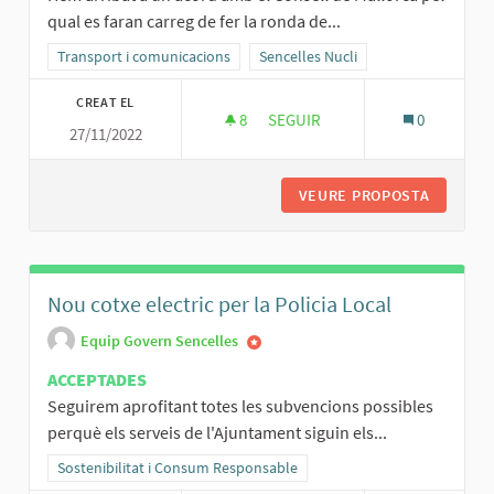
qual es faran carreg de fer la ronda de...
Resultats al filtrar per la categoria: Transport i comunicacions
Transport i comunicacions
Resultats al filtrar per l'àmbit: Senc
Sencelles Nucli
CREAT EL
8
8 SEGUIDORES
SEGUIR
0
27/11/2022
RONDA DE SENCELLES
VEURE PROPOSTA
RONDA D
Nou cotxe electric per la Policia Local
Equip Govern Sencelles
ACCEPTADES
Seguirem aprofitant totes les subvencions possibles
perquè els serveis de l'Ajuntament siguin els...
Resultats al filtrar per la categoria: Sostenibilitat i Consum Respo
Sostenibilitat i Consum Responsable