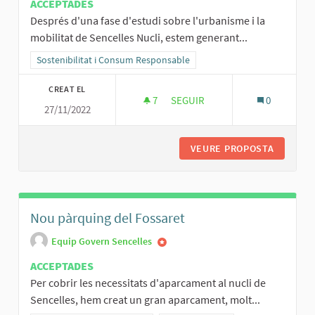
ACCEPTADES
Després d'una fase d'estudi sobre l'urbanisme i la
mobilitat de Sencelles Nucli, estem generant...
Resultats al filtrar per la categoria: Sostenibilitat i Consum Respo
Sostenibilitat i Consum Responsable
CREAT EL
7
7 SEGUIDORES
SEGUIR
0
27/11/2022
PLA DE MOBILITAT URBANA SO
VEURE PROPOSTA
PLA DE 
Nou pàrquing del Fossaret
Equip Govern Sencelles
ACCEPTADES
Per cobrir les necessitats d'aparcament al nucli de
Sencelles, hem creat un gran aparcament, molt...