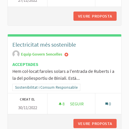
27/11/2022
ROCÒDROM DE SENCELLES AL 
VEURE PROPOSTA
ROCÒDRO
Electricitat més sostenible
Equip Govern Sencelles
ACCEPTADES
Hem col·locat faroles solars a l'entrada de Ruberts i a
la del poliesportiu de Biniali. Està...
Resultats al filtrar per la categoria: Sostenibilitat i Consum Respo
Sostenibilitat i Consum Responsable
CREAT EL
8
8 SEGUIDORES
SEGUIR
0
30/11/2022
ELECTRICITAT MÉS SOSTENIBL
VEURE PROPOSTA
ELECTRI