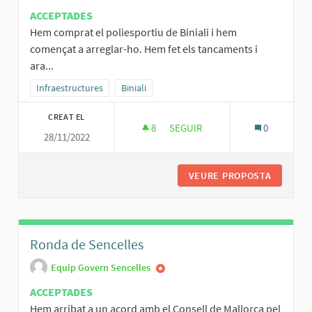
ACCEPTADES
Hem comprat el poliesportiu de Biniali i hem
començat a arreglar-ho. Hem fet els tancaments i
ara...
Resultats al filtrar per la categoria: Infraestructures
Infraestructures
Resultats al filtrar per l'àmbit: Biniali
Biniali
CREAT EL
8
8 SEGUIDORES
SEGUIR
0
28/11/2022
POLIESPORTIU DE BINIALI
VEURE PROPOSTA
POLIESP
Ronda de Sencelles
Equip Govern Sencelles
ACCEPTADES
Hem arribat a un acord amb el Consell de Mallorca pel