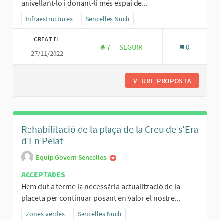
anivellant-lo i donant-li més espai de...
Resultats al filtrar per la categoria: Infraestructures
Infraestructures
Resultats al filtrar per l'àmbit: Sencelles Nucli
Sencelles Nucli
CREAT EL
7
7 SEGUIDORES
SEGUIR
0
27/11/2022
RENOVACIÓ PARC INFANTIL DE
VEURE PROPOSTA
RENOVAC
Rehabilitació de la plaça de la Creu de s'Era
d'En Pelat
Equip Govern Sencelles
ACCEPTADES
Hem dut a terme la necessària actualització de la
placeta per continuar posant en valor el nostre...
Resultats al filtrar per la categoria: Zones verdes
Zones verdes
Resultats al filtrar per l'àmbit: Sencelles Nucli
Sencelles Nucli