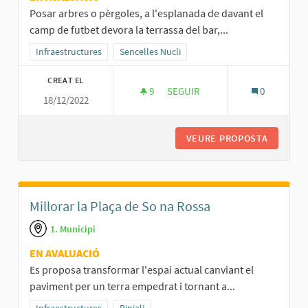
Posar arbres o pèrgoles, a l'esplanada de davant el
camp de futbet devora la terrassa del bar,...
Resultats al filtrar per la categoria: Infraestructures
Infraestructures
Resultats al filtrar per l'àmbit: Sencelles Nucli
Sencelles Nucli
CREAT EL
9
9 SEGUIDORES
SEGUIR
0
18/12/2022
PROPOSTES DE MILLORES PER A
VEURE PROPOSTA
PROPOST
Millorar la Plaça de So na Rossa
1. Municipi
EN AVALUACIÓ
Es proposa transformar l'espai actual canviant el
paviment per un terra empedrat i tornant a...