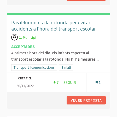
Pas il·luminat a la rotonda per evitar
accidents a l'hora del transport escolar
1. Municipi
ACCEPTADES
A primera hora del dia, els infants esperen al
transport escolar a la rotonda. No hi ha mesures...
Resultats al filtrar per la categoria: Transport i comunicacions
Transport i comunicacions
Resultats al filtrar per l'àmbit: Binial
Biniali
CREAT EL
7
7 SEGUIDORES
SEGUIR
1
30/11/2022
PAS IL·LUMINAT A LA ROTONDA
VEURE PROPOSTA
PAS IL·