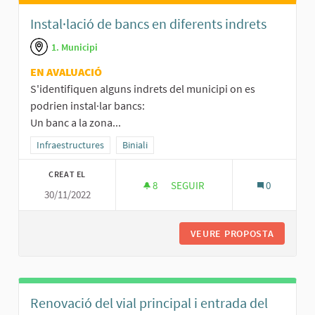
Instal·lació de bancs en diferents indrets
1. Municipi
EN AVALUACIÓ
S'identifiquen alguns indrets del municipi on es
podrien instal·lar bancs:
Un banc a la zona...
Resultats al filtrar per la categoria: Infraestructures
Infraestructures
Resultats al filtrar per l'àmbit: Biniali
Biniali
CREAT EL
8
8 SEGUIDORES
SEGUIR
0
30/11/2022
INSTAL·LACIÓ DE BANCS EN DI
VEURE PROPOSTA
INSTAL·
Renovació del vial principal i entrada del