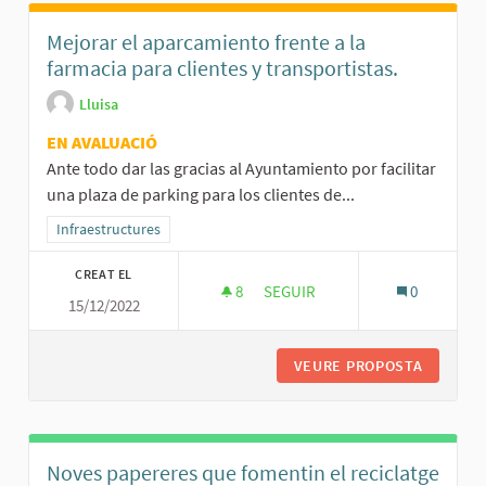
Mejorar el aparcamiento frente a la
farmacia para clientes y transportistas.
Lluisa
EN AVALUACIÓ
Ante todo dar las gracias al Ayuntamiento por facilitar
una plaza de parking para los clientes de...
Resultats al filtrar per la categoria: Infraestructures
Infraestructures
CREAT EL
8
8 SEGUIDORES
SEGUIR
0
15/12/2022
MEJORAR EL APARCAMIENTO FRE
VEURE PROPOSTA
MEJORAR
Noves papereres que fomentin el reciclatge