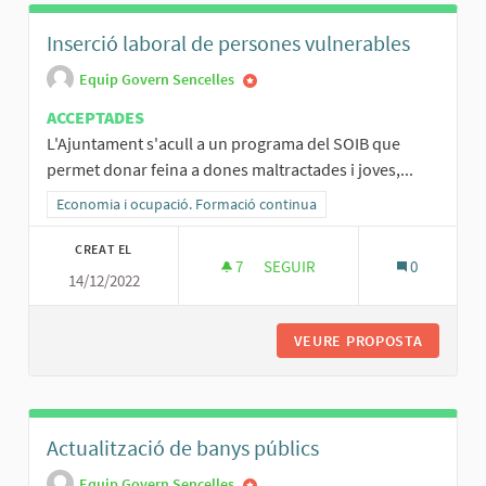
Inserció laboral de persones vulnerables
Equip Govern Sencelles
ACCEPTADES
L'Ajuntament s'acull a un programa del SOIB que
permet donar feina a dones maltractades i joves,...
Resultats al filtrar per la categoria: Economia i ocupació. Formació
Economia i ocupació. Formació continua
CREAT EL
7
7 SEGUIDORES
SEGUIR
0
14/12/2022
INSERCIÓ LABORAL DE PERSO
VEURE PROPOSTA
INSERCI
Actualització de banys públics
Equip Govern Sencelles