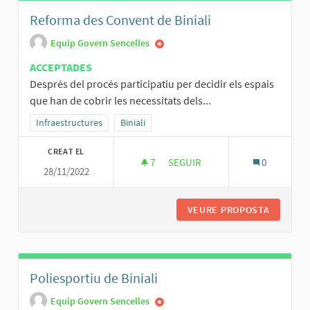
Reforma des Convent de Biniali
Equip Govern Sencelles
ACCEPTADES
Després del procés participatiu per decidir els espais
que han de cobrir les necessitats dels...
Resultats al filtrar per la categoria: Infraestructures
Infraestructures
Resultats al filtrar per l'àmbit: Biniali
Biniali
CREAT EL
7
7 SEGUIDORES
SEGUIR
0
28/11/2022
REFORMA DES CONVENT DE BIN
VEURE PROPOSTA
REFORMA
Poliesportiu de Biniali
Equip Govern Sencelles