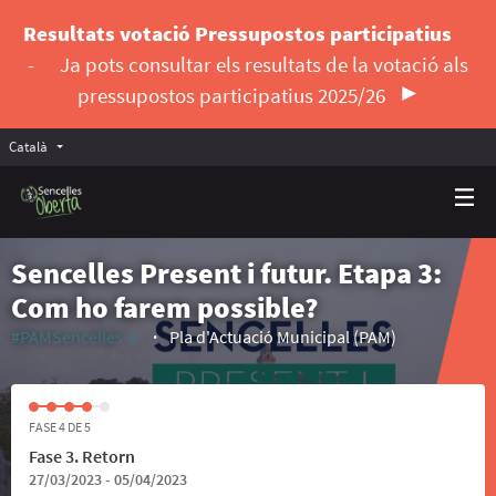
Resultats votació Pressupostos participatius
-
Ja pots consultar els resultats de la votació als
pressupostos participatius 2025/26
Català
Triar la llengua
Elegir el idioma
Sencelles Present i futur. Etapa 3:
Com ho farem possible?
#PAMSencelles
Pla d'Actuació Municipal (PAM)
(Enllaç extern)
FASE 4 DE 5
Fase 3. Retorn
27/03/2023 - 05/04/2023