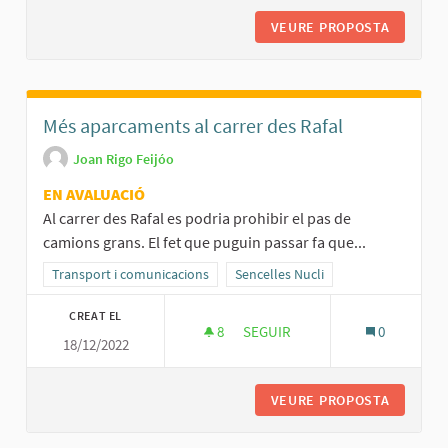
VEURE PROPOSTA
APARCAM
Més aparcaments al carrer des Rafal
Joan Rigo Feijóo
EN AVALUACIÓ
Al carrer des Rafal es podria prohibir el pas de
camions grans. El fet que puguin passar fa que...
Resultats al filtrar per la categoria: Transport i comunicacions
Transport i comunicacions
Resultats al filtrar per l'àmbit: Senc
Sencelles Nucli
CREAT EL
8
8 SEGUIDORES
SEGUIR
0
18/12/2022
MÉS APARCAMENTS AL CARRER 
VEURE PROPOSTA
MÉS APA